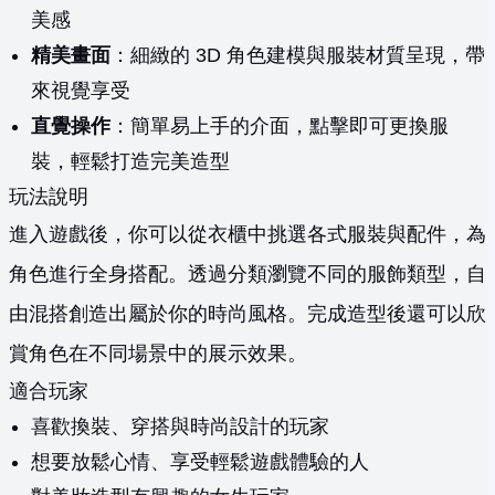
美感
精美畫面
：細緻的 3D 角色建模與服裝材質呈現，帶
來視覺享受
直覺操作
：簡單易上手的介面，點擊即可更換服
裝，輕鬆打造完美造型
玩法說明
進入遊戲後，你可以從衣櫃中挑選各式服裝與配件，為
角色進行全身搭配。透過分類瀏覽不同的服飾類型，自
由混搭創造出屬於你的時尚風格。完成造型後還可以欣
賞角色在不同場景中的展示效果。
適合玩家
喜歡換裝、穿搭與時尚設計的玩家
想要放鬆心情、享受輕鬆遊戲體驗的人