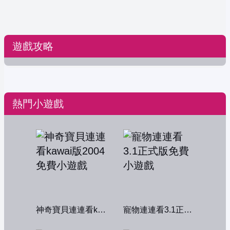
遊戲攻略
熱門小遊戲
神奇寶貝連連看kawai版2004
寵物連連看3.1正式版