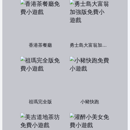
香港茶餐廳
勇士島大富翁加強版
祖瑪完全版
小豬快跑