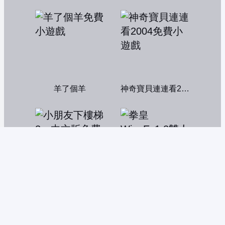
羊了個羊
神奇寶貝連連看2004
小朋友下樓梯2：中文版
拳皇WingEx1.2雙人版