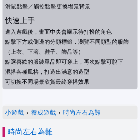
滑鼠點擊／觸控點擊
更換場景背景
快速上手
進入遊戲後，畫面中央會顯示待打扮的角色
點擊下方或側邊的分類標籤，瀏覽不同類型的服飾
（上衣、下著、鞋子、飾品等）
點選喜歡的服裝單品即可穿上，再次點擊可脫下
混搭各種風格，打造出滿意的造型
可切換不同場景欣賞最終穿搭效果
小遊戲
›
養成遊戲
›
時尚左右為難
時尚左右為難