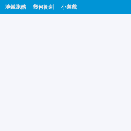
地鐵跑酷
幾何衝刺
小遊戲