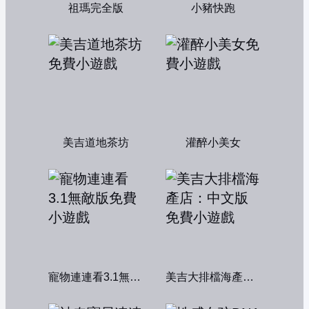
祖瑪完全版
小豬快跑
美吉道地茶坊
灌醉小美女
寵物連連看3.1無敵版
美吉大排檔海產店：中文版