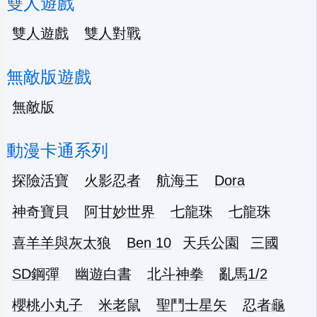
雙人遊戲
雙人遊戲
雙人對戰
無敵版遊戲
無敵版
動漫卡通系列
探險活寶
火影忍者
航海王
Dora
神奇寶貝
阿甘妙世界
七龍珠
七龍珠
喜羊羊與灰太狼
Ben 10
天兵公園
三國
SD鋼彈
幽遊白書
北斗神拳
亂馬1/2
櫻桃小丸子
米老鼠
聖鬥士星矢
忍者龜