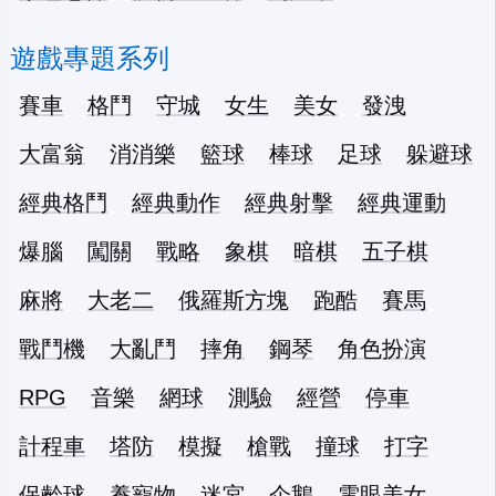
遊戲專題系列
賽車
格鬥
守城
女生
美女
發洩
大富翁
消消樂
籃球
棒球
足球
躲避球
經典格鬥
經典動作
經典射擊
經典運動
爆腦
闖關
戰略
象棋
暗棋
五子棋
麻將
大老二
俄羅斯方塊
跑酷
賽馬
戰鬥機
大亂鬥
摔角
鋼琴
角色扮演
RPG
音樂
網球
測驗
經營
停車
計程車
塔防
模擬
槍戰
撞球
打字
保齡球
養寵物
迷宮
企鵝
電眼美女