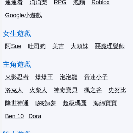
連連看
消消樂
RPG
泡麵
Roblox
Google小遊戲
女生遊戲
阿Sue
吐司狗
美吉
大頭妹
惡魔理髮師
主角遊戲
火影忍者
爆爆王
泡泡龍
音速小子
洛克人
火柴人
神奇寶貝
楓之谷
史努比
降世神通
哆啦a夢
超級瑪麗
海綿寶寶
Ben 10
Dora