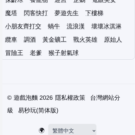
魔塔
閃客快打
夢遊先生
下樓梯
小朋友齊打交
蝸牛
流浪漢
壞壞冰淇淋
纜車
調酒
黃金礦工
戰火英雄
原始人
冒險王
老爹
猴子射氣球
©
遊戲泡麵
2026
隱私權政策
台灣網站分
級
易秒玩(简体版)
🌍