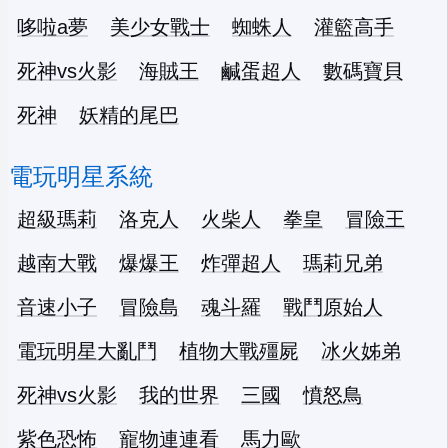
哆啦a夢
美少女戰士
蜘蛛人
灌籃高手
死神vs火影
海賊王
鹹蛋超人
數碼寶貝
死神
妖精的尾巴
電玩明星系統
超級瑪莉
洛克人
火柴人
拳皇
冒險王
越南大戰
爆爆王
炸彈超人
瑪莉兄弟
音速小子
冒險島
魂斗羅
戰鬥原始人
電玩明星大亂鬥
植物大戰殭屍
冰火姊弟
死神vs火影
我的世界
三國
憤怒鳥
紫色恐怖
寵物連連看
馬力歐