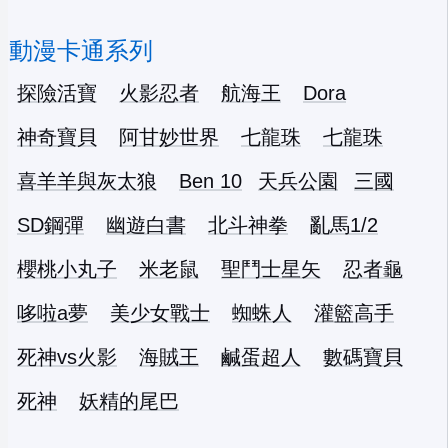
動漫卡通系列
探險活寶
火影忍者
航海王
Dora
神奇寶貝
阿甘妙世界
七龍珠
七龍珠
喜羊羊與灰太狼
Ben 10
天兵公園
三國
SD鋼彈
幽遊白書
北斗神拳
亂馬1/2
櫻桃小丸子
米老鼠
聖鬥士星矢
忍者龜
哆啦a夢
美少女戰士
蜘蛛人
灌籃高手
死神vs火影
海賊王
鹹蛋超人
數碼寶貝
死神
妖精的尾巴