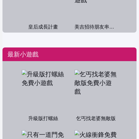
皇后成長計畫
美吉招待朋友串門子
最新小遊戲
升級版打螺絲
乞丐找老婆無敵版