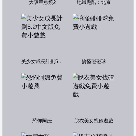
大阪章魚燒2
地鐵跑酷：北京
美少女成長計劃5.2中文版
搞怪碰碰球
恐怖阿嬤
脫衣美女找碴遊戲