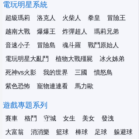
電玩明星系統
超級瑪莉
洛克人
火柴人
拳皇
冒險王
越南大戰
爆爆王
炸彈超人
瑪莉兄弟
音速小子
冒險島
魂斗羅
戰鬥原始人
電玩明星大亂鬥
植物大戰殭屍
冰火姊弟
死神vs火影
我的世界
三國
憤怒鳥
紫色恐怖
寵物連連看
馬力歐
遊戲專題系列
賽車
格鬥
守城
女生
美女
發洩
大富翁
消消樂
籃球
棒球
足球
躲避球