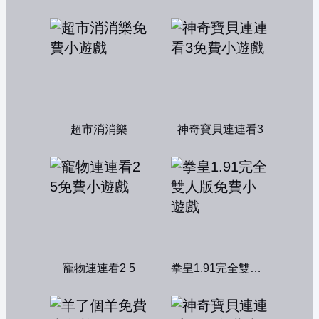
超市消消樂
神奇寶貝連連看3
寵物連連看2 5
拳皇1.91完全雙人版