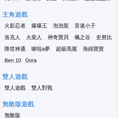
主角遊戲
火影忍者
爆爆王
泡泡龍
音速小子
洛克人
火柴人
神奇寶貝
楓之谷
史努比
降世神通
哆啦a夢
超級瑪麗
海綿寶寶
Ben 10
Dora
雙人遊戲
雙人遊戲
雙人對戰
無敵版遊戲
無敵版