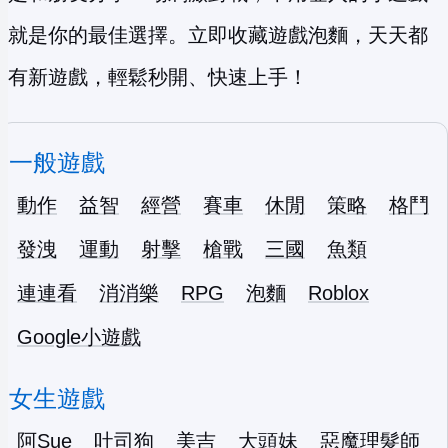
就是你的最佳選擇。立即收藏遊戲泡麵，天天都
有新遊戲，輕鬆秒開、快速上手！
一般遊戲
動作
益智
經營
賽車
休閒
策略
格鬥
發洩
運動
射擊
槍戰
三國
魚類
連連看
消消樂
RPG
泡麵
Roblox
Google小遊戲
女生遊戲
阿Sue
吐司狗
美吉
大頭妹
惡魔理髮師