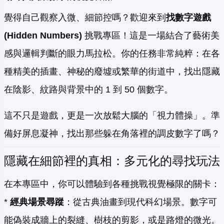
覺得自己觀察入微、細節控嗎？歡迎來到
找數字遊戲
(Hidden Numbers)
挑戰專區！這是一場結合了藝術美
感與邏輯判斷的眼力馬拉松。你的任務非常純粹：在各
種精美的插畫、神秘的廢墟或繁華的街道中，找出隱藏
在陰影、紋路與背景中的 1 到 50 個數字。
這不只是遊戲，更是一次放鬆大腦的「視力體操」。準
備好屏息凝神，找出那些躲在角落裡的調皮數字了嗎？
隱藏在細節裡的真相：多元化的尋找玩法
在本專區中，你可以體驗到各種挑戰視覺極限的關卡：
*
經典場景尋蹤
：從古典油畫到現代科幻場景。數字可
能偽裝成牆上的裂縫、樹枝的剪影，或是路燈的微光。