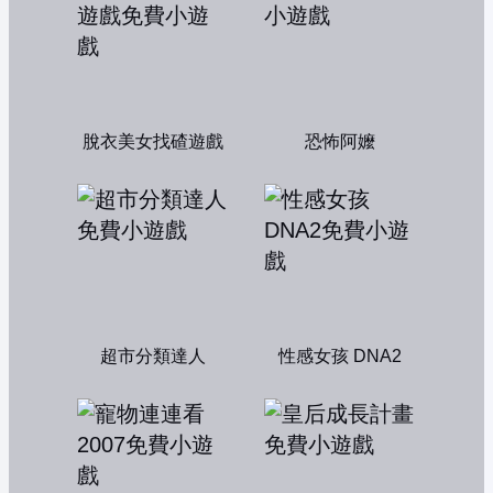
脫衣美女找碴遊戲
恐怖阿嬤
超市分類達人
性感女孩 DNA2