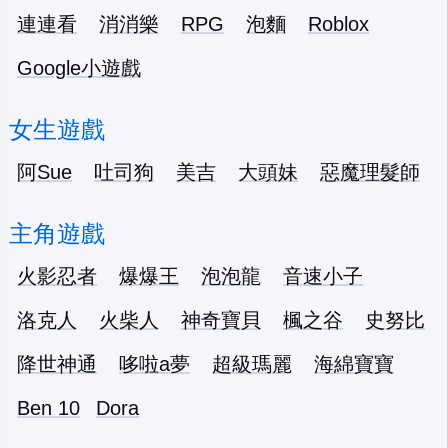
連連看
消消樂
RPG
泡麵
Roblox
Google小遊戲
女生遊戲
阿Sue
吐司狗
美吉
大頭妹
惡魔理髮師
主角遊戲
火影忍者
爆爆王
泡泡龍
音速小子
洛克人
火柴人
神奇寶貝
楓之谷
史努比
降世神通
哆啦a夢
超級瑪麗
海綿寶寶
Ben 10
Dora