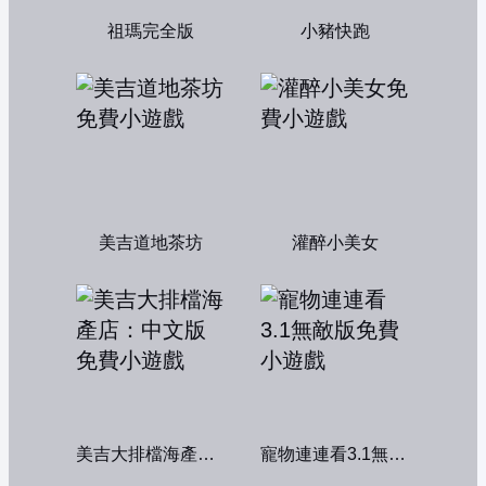
祖瑪完全版
小豬快跑
美吉道地茶坊
灌醉小美女
美吉大排檔海產店：中文版
寵物連連看3.1無敵版