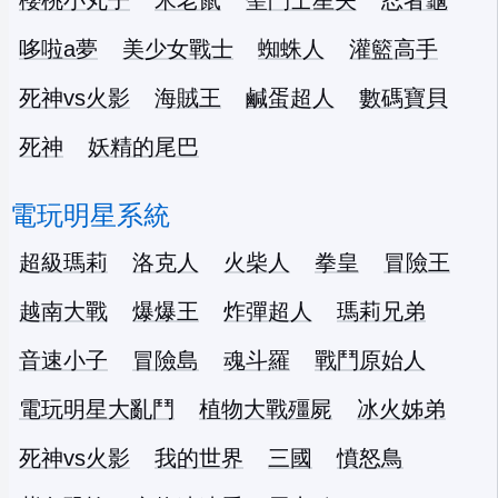
櫻桃小丸子
米老鼠
聖鬥士星矢
忍者龜
哆啦a夢
美少女戰士
蜘蛛人
灌籃高手
死神vs火影
海賊王
鹹蛋超人
數碼寶貝
死神
妖精的尾巴
電玩明星系統
超級瑪莉
洛克人
火柴人
拳皇
冒險王
越南大戰
爆爆王
炸彈超人
瑪莉兄弟
音速小子
冒險島
魂斗羅
戰鬥原始人
電玩明星大亂鬥
植物大戰殭屍
冰火姊弟
死神vs火影
我的世界
三國
憤怒鳥