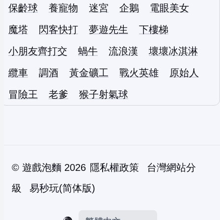
保齡球
養寵物
迷宮
企鵝
電眼美女
魔塔
閃客快打
夢遊先生
下樓梯
小朋友齊打交
蝸牛
流浪漢
壞壞冰淇淋
纜車
調酒
黃金礦工
戰火英雄
原始人
冒險王
老爹
猴子射氣球
©
遊戲泡麵
2026
隱私權政策
台灣網站分
級
易秒玩(简体版)