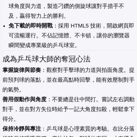
球角度與力道，製造刁鑽的側旋球讓對手措手不
及，贏得智力上的勝利。
免下載的即時開戰
：採用 HTML5 技術，開啟網頁即
可流暢運行。不佔記憶體、不卡頓，讓你的瀏覽器
瞬間變成專業級的乒乓球室。
成為乒乓球大師的奪冠心法
掌握旋律與節奏
：觀察對手擊球的力道與拍面角度。提
前預判球的落點，並在最高點時回擊，能有效壓制對手
的氣勢。
善用假動作與角度
：不要總是往中間打。嘗試左右調動
對手，並在對方失位時給予一記大角度扣殺，輕鬆拿下
得分。
保持冷靜與專注
：乒乓球是心理素質的考驗。在比分落