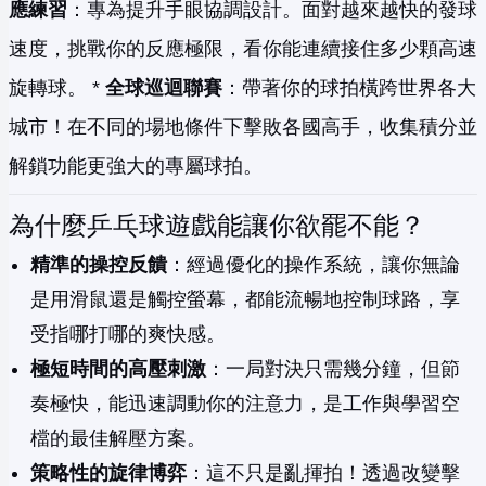
應練習
：專為提升手眼協調設計。面對越來越快的發球
速度，挑戰你的反應極限，看你能連續接住多少顆高速
旋轉球。 *
全球巡迴聯賽
：帶著你的球拍橫跨世界各大
城市！在不同的場地條件下擊敗各國高手，收集積分並
解鎖功能更強大的專屬球拍。
為什麼乒乓球遊戲能讓你欲罷不能？
精準的操控反饋
：經過優化的操作系統，讓你無論
是用滑鼠還是觸控螢幕，都能流暢地控制球路，享
受指哪打哪的爽快感。
極短時間的高壓刺激
：一局對決只需幾分鐘，但節
奏極快，能迅速調動你的注意力，是工作與學習空
檔的最佳解壓方案。
策略性的旋律博弈
：這不只是亂揮拍！透過改變擊