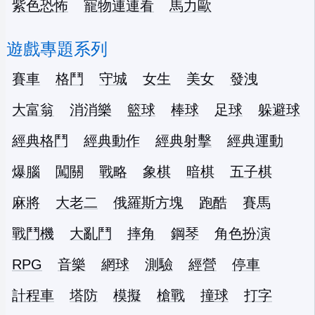
紫色恐怖
寵物連連看
馬力歐
遊戲專題系列
賽車
格鬥
守城
女生
美女
發洩
大富翁
消消樂
籃球
棒球
足球
躲避球
經典格鬥
經典動作
經典射擊
經典運動
爆腦
闖關
戰略
象棋
暗棋
五子棋
麻將
大老二
俄羅斯方塊
跑酷
賽馬
戰鬥機
大亂鬥
摔角
鋼琴
角色扮演
RPG
音樂
網球
測驗
經營
停車
計程車
塔防
模擬
槍戰
撞球
打字