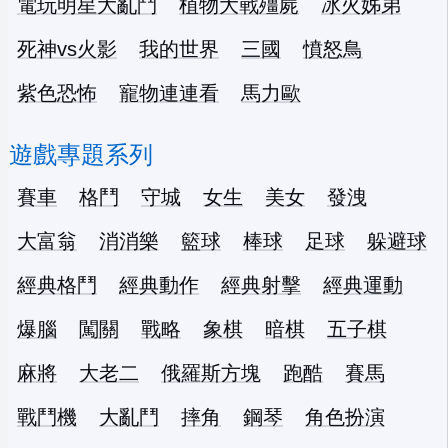
電玩明星大亂鬥
植物大戰殭屍
冰火姊弟
死神vs火影
我的世界
三國
憤怒鳥
紫色恐怖
寵物連連看
馬力歐
遊戲專題系列
賽車
格鬥
守城
女生
美女
發洩
大富翁
消消樂
籃球
棒球
足球
躲避球
經典格鬥
經典動作
經典射擊
經典運動
爆腦
闖關
戰略
象棋
暗棋
五子棋
麻將
大老二
俄羅斯方塊
跑酷
賽馬
戰鬥機
大亂鬥
摔角
鋼琴
角色扮演