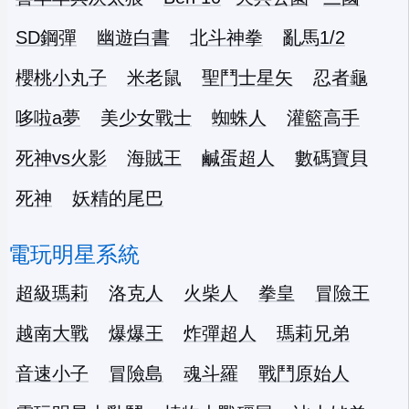
SD鋼彈
幽遊白書
北斗神拳
亂馬1/2
櫻桃小丸子
米老鼠
聖鬥士星矢
忍者龜
哆啦a夢
美少女戰士
蜘蛛人
灌籃高手
死神vs火影
海賊王
鹹蛋超人
數碼寶貝
死神
妖精的尾巴
電玩明星系統
超級瑪莉
洛克人
火柴人
拳皇
冒險王
越南大戰
爆爆王
炸彈超人
瑪莉兄弟
音速小子
冒險島
魂斗羅
戰鬥原始人