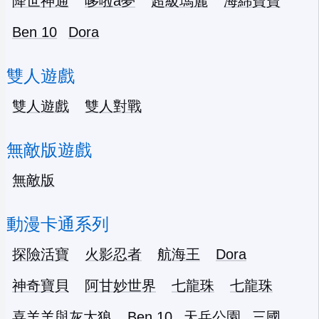
降世神通
哆啦a夢
超級瑪麗
海綿寶寶
Ben 10
Dora
雙人遊戲
雙人遊戲
雙人對戰
無敵版遊戲
無敵版
動漫卡通系列
探險活寶
火影忍者
航海王
Dora
神奇寶貝
阿甘妙世界
七龍珠
七龍珠
喜羊羊與灰太狼
Ben 10
天兵公園
三國