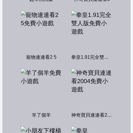
寵物連連看2 5
拳皇1.91完全雙人版
羊了個羊
神奇寶貝連連看2004