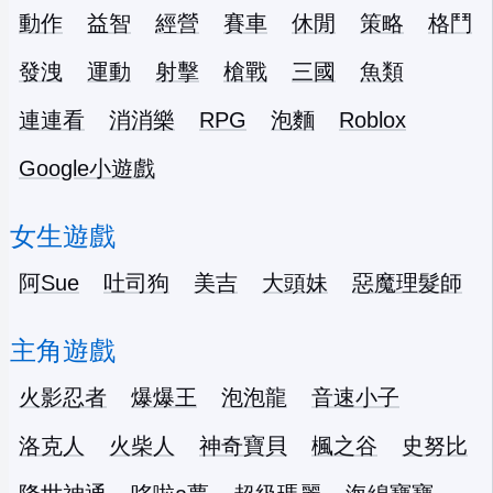
動作
益智
經營
賽車
休閒
策略
格鬥
發洩
運動
射擊
槍戰
三國
魚類
連連看
消消樂
RPG
泡麵
Roblox
Google小遊戲
女生遊戲
阿Sue
吐司狗
美吉
大頭妹
惡魔理髮師
主角遊戲
火影忍者
爆爆王
泡泡龍
音速小子
洛克人
火柴人
神奇寶貝
楓之谷
史努比