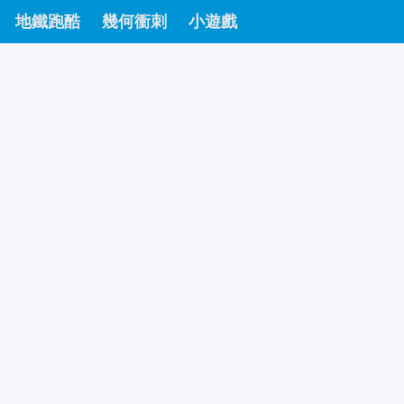
地鐵跑酷
幾何衝刺
小遊戲