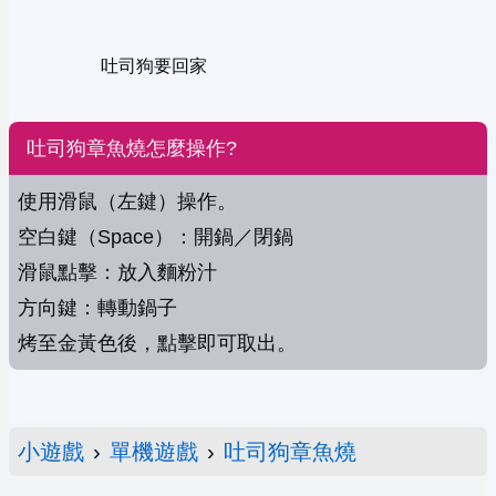
吐司狗要回家
吐司狗章魚燒怎麼操作?
使用滑鼠（左鍵）操作。
空白鍵（Space）：開鍋／閉鍋
滑鼠點擊：放入麵粉汁
方向鍵：轉動鍋子
烤至金黃色後，點擊即可取出。
小遊戲
›
單機遊戲
›
吐司狗章魚燒