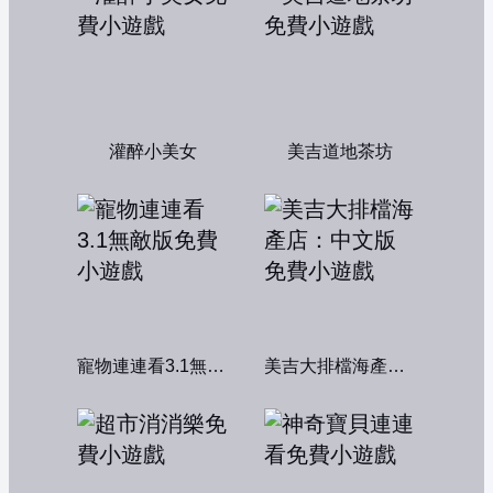
灌醉小美女
美吉道地茶坊
寵物連連看3.1無敵版
美吉大排檔海產店：中文版