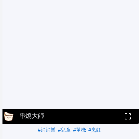
串燒大師
#消消樂
#兒童
#單機
#烹飪