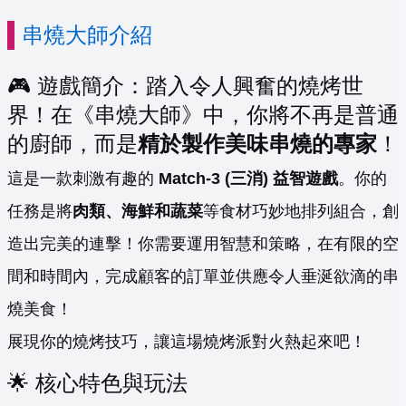
串燒大師介紹
🎮 遊戲簡介：踏入令人興奮的燒烤世
界！在《串燒大師》中，你將不再是普通
的廚師，而是
精於製作美味串燒的專家
！
這是一款刺激有趣的
Match-3 (三消) 益智遊戲
。你的
任務是將
肉類、海鮮和蔬菜
等食材巧妙地排列組合，創
造出完美的連擊！你需要運用智慧和策略，在有限的空
間和時間內，完成顧客的訂單並供應令人垂涎欲滴的串
燒美食！
展現你的燒烤技巧，讓這場燒烤派對火熱起來吧！
🌟 核心特色與玩法