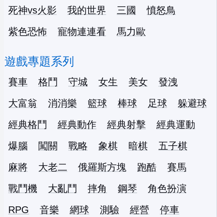
死神vs火影
我的世界
三國
憤怒鳥
紫色恐怖
寵物連連看
馬力歐
遊戲專題系列
賽車
格鬥
守城
女生
美女
發洩
大富翁
消消樂
籃球
棒球
足球
躲避球
經典格鬥
經典動作
經典射擊
經典運動
爆腦
闖關
戰略
象棋
暗棋
五子棋
麻將
大老二
俄羅斯方塊
跑酷
賽馬
戰鬥機
大亂鬥
摔角
鋼琴
角色扮演
RPG
音樂
網球
測驗
經營
停車