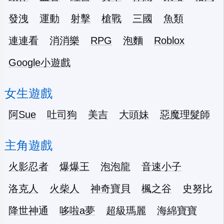
發洩
運動
射擊
槍戰
三國
魚類
連連看
消消樂
RPG
泡麵
Roblox
Google小遊戲
女生遊戲
阿Sue
吐司狗
美吉
大頭妹
惡魔理髮師
主角遊戲
火影忍者
爆爆王
泡泡龍
音速小子
洛克人
火柴人
神奇寶貝
楓之谷
史努比
降世神通
哆啦a夢
超級瑪麗
海綿寶寶