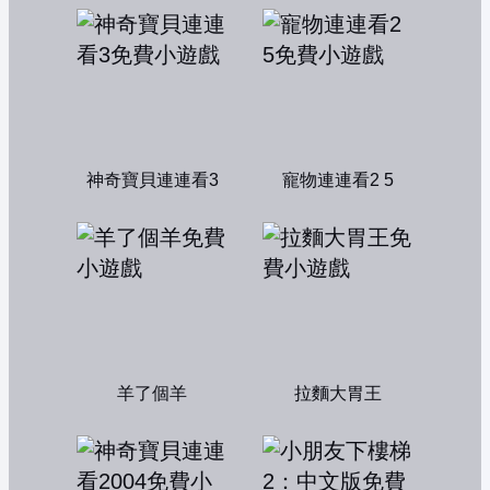
神奇寶貝連連看3
寵物連連看2 5
羊了個羊
拉麵大胃王