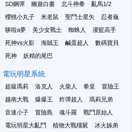
SD鋼彈
幽遊白書
北斗神拳
亂馬1/2
櫻桃小丸子
米老鼠
聖鬥士星矢
忍者龜
哆啦a夢
美少女戰士
蜘蛛人
灌籃高手
死神vs火影
海賊王
鹹蛋超人
數碼寶貝
死神
妖精的尾巴
電玩明星系統
超級瑪莉
洛克人
火柴人
拳皇
冒險王
越南大戰
爆爆王
炸彈超人
瑪莉兄弟
音速小子
冒險島
魂斗羅
戰鬥原始人
電玩明星大亂鬥
植物大戰殭屍
冰火姊弟