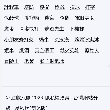
計程車
塔防
模擬
槍戰
撞球
打字
保齡球
養寵物
迷宮
企鵝
電眼美女
魔塔
閃客快打
夢遊先生
下樓梯
小朋友齊打交
蝸牛
流浪漢
壞壞冰淇淋
纜車
調酒
黃金礦工
戰火英雄
原始人
冒險王
老爹
猴子射氣球
©
遊戲泡麵
2026
隱私權政策
台灣網站分
級
易秒玩(简体版)