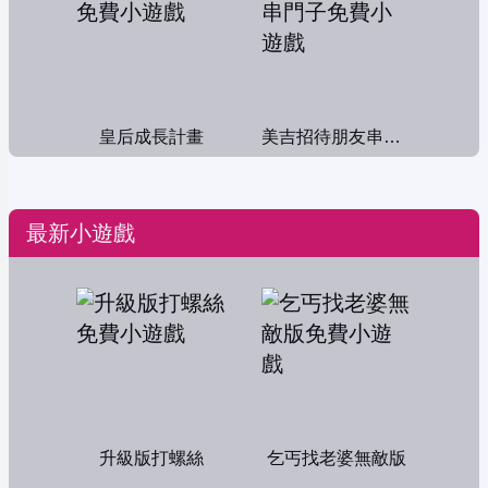
皇后成長計畫
美吉招待朋友串門子
最新小遊戲
升級版打螺絲
乞丐找老婆無敵版