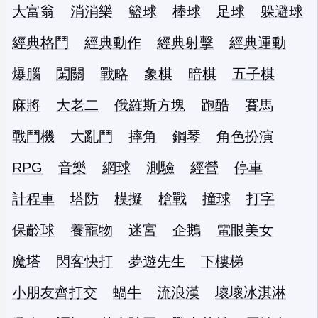
大富翁
消消樂
籃球
棒球
足球
躲避球
經典格鬥
經典動作
經典射擊
經典運動
爆腦
闖關
戰略
象棋
暗棋
五子棋
麻將
大老二
俄羅斯方塊
跑酷
賽馬
戰鬥機
大亂鬥
摔角
鋼琴
角色扮演
RPG
音樂
網球
測驗
經營
停車
計程車
塔防
模擬
槍戰
撞球
打字
保齡球
養寵物
迷宮
企鵝
電眼美女
魔塔
閃客快打
夢遊先生
下樓梯
小朋友齊打交
蝸牛
流浪漢
壞壞冰淇淋