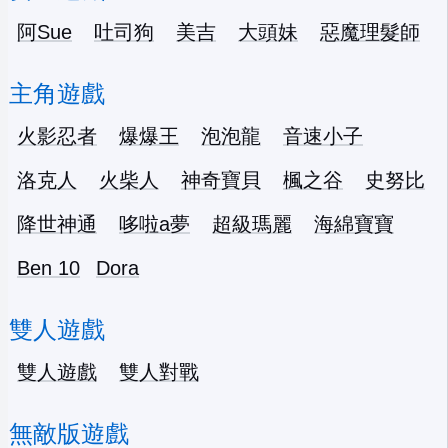
阿Sue
吐司狗
美吉
大頭妹
惡魔理髮師
主角遊戲
火影忍者
爆爆王
泡泡龍
音速小子
洛克人
火柴人
神奇寶貝
楓之谷
史努比
降世神通
哆啦a夢
超級瑪麗
海綿寶寶
Ben 10
Dora
雙人遊戲
雙人遊戲
雙人對戰
無敵版遊戲