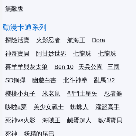
無敵版
動漫卡通系列
探險活寶
火影忍者
航海王
Dora
神奇寶貝
阿甘妙世界
七龍珠
七龍珠
喜羊羊與灰太狼
Ben 10
天兵公園
三國
SD鋼彈
幽遊白書
北斗神拳
亂馬1/2
櫻桃小丸子
米老鼠
聖鬥士星矢
忍者龜
哆啦a夢
美少女戰士
蜘蛛人
灌籃高手
死神vs火影
海賊王
鹹蛋超人
數碼寶貝
死神
妖精的尾巴