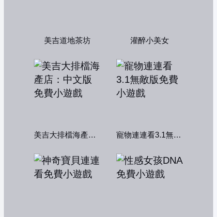
美吉道地茶坊
灌醉小美女
美吉大排檔海產店：中文版
寵物連連看3.1無敵版