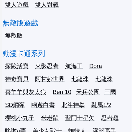
雙人遊戲
雙人對戰
無敵版遊戲
無敵版
動漫卡通系列
探險活寶
火影忍者
航海王
Dora
神奇寶貝
阿甘妙世界
七龍珠
七龍珠
喜羊羊與灰太狼
Ben 10
天兵公園
三國
SD鋼彈
幽遊白書
北斗神拳
亂馬1/2
櫻桃小丸子
米老鼠
聖鬥士星矢
忍者龜
哆啦a夢
美少女戰士
蜘蛛人
灌籃高手