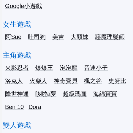
Google小遊戲
女生遊戲
阿Sue
吐司狗
美吉
大頭妹
惡魔理髮師
主角遊戲
火影忍者
爆爆王
泡泡龍
音速小子
洛克人
火柴人
神奇寶貝
楓之谷
史努比
降世神通
哆啦a夢
超級瑪麗
海綿寶寶
Ben 10
Dora
雙人遊戲