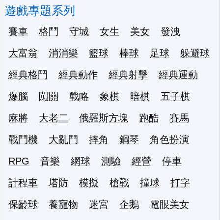
遊戲專題系列
賽車
格鬥
守城
女生
美女
發洩
大富翁
消消樂
籃球
棒球
足球
躲避球
經典格鬥
經典動作
經典射擊
經典運動
爆腦
闖關
戰略
象棋
暗棋
五子棋
麻將
大老二
俄羅斯方塊
跑酷
賽馬
戰鬥機
大亂鬥
摔角
鋼琴
角色扮演
RPG
音樂
網球
測驗
經營
停車
計程車
塔防
模擬
槍戰
撞球
打字
保齡球
養寵物
迷宮
企鵝
電眼美女