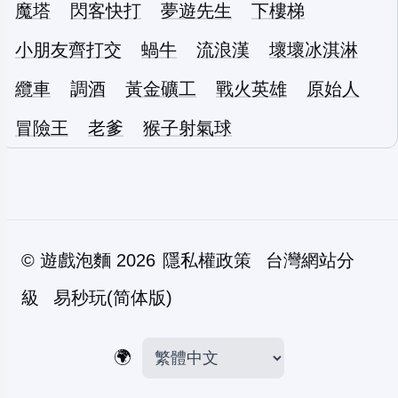
魔塔
閃客快打
夢遊先生
下樓梯
小朋友齊打交
蝸牛
流浪漢
壞壞冰淇淋
纜車
調酒
黃金礦工
戰火英雄
原始人
冒險王
老爹
猴子射氣球
©
遊戲泡麵
2026
隱私權政策
台灣網站分
級
易秒玩(简体版)
🌍