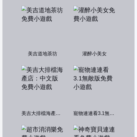
美吉道地茶坊
灌醉小美女
美吉大排檔海產店：中文版
寵物連連看3.1無敵版