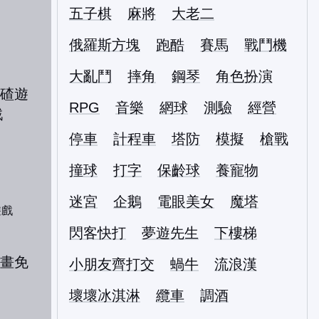
五子棋
麻將
大老二
俄羅斯方塊
跑酷
賽馬
戰鬥機
大亂鬥
摔角
鋼琴
角色扮演
RPG
音樂
網球
測驗
經營
停車
計程車
塔防
模擬
槍戰
撞球
打字
保齡球
養寵物
迷宮
企鵝
電眼美女
魔塔
遊戲
閃客快打
夢遊先生
下樓梯
小朋友齊打交
蝸牛
流浪漢
壞壞冰淇淋
纜車
調酒