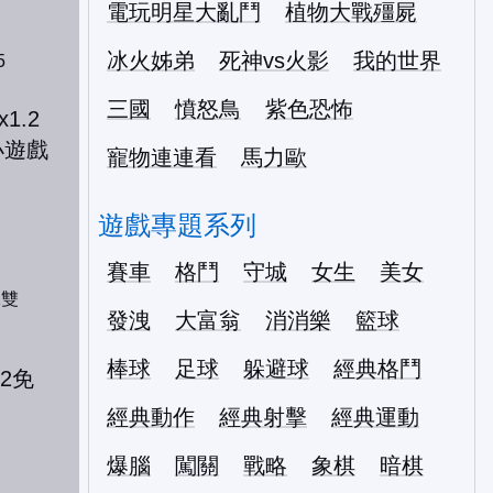
電玩明星大亂鬥
植物大戰殭屍
冰火姊弟
死神vs火影
我的世界
5
三國
憤怒鳥
紫色恐怖
寵物連連看
馬力歐
遊戲專題系列
賽車
格鬥
守城
女生
美女
2雙
發洩
大富翁
消消樂
籃球
棒球
足球
躲避球
經典格鬥
經典動作
經典射擊
經典運動
爆腦
闖關
戰略
象棋
暗棋