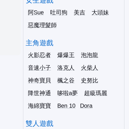
女生遊戲
阿Sue
吐司狗
美吉
大頭妹
惡魔理髮師
主角遊戲
火影忍者
爆爆王
泡泡龍
音速小子
洛克人
火柴人
神奇寶貝
楓之谷
史努比
降世神通
哆啦a夢
超級瑪麗
海綿寶寶
Ben 10
Dora
雙人遊戲