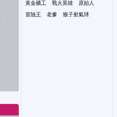
黃金礦工
戰火英雄
原始人
冒險王
老爹
猴子射氣球
畫