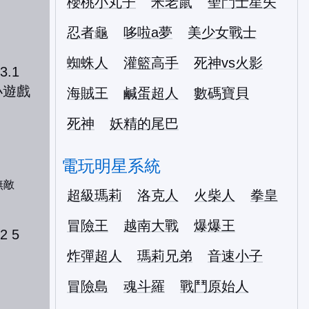
櫻桃小丸子
米老鼠
聖鬥士星矢
忍者龜
哆啦a夢
美少女戰士
蜘蛛人
灌籃高手
死神vs火影
海賊王
鹹蛋超人
數碼寶貝
死神
妖精的尾巴
電玩明星系統
無敵
超級瑪莉
洛克人
火柴人
拳皇
冒險王
越南大戰
爆爆王
炸彈超人
瑪莉兄弟
音速小子
冒險島
魂斗羅
戰鬥原始人