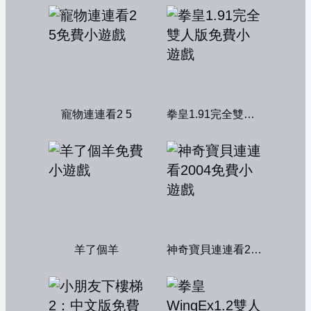
寵物連連看2 5
拳皇1.91完全雙人版
羊了個羊
神奇寶貝連連看2004