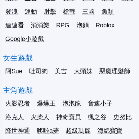
發洩
運動
射擊
槍戰
三國
魚類
連連看
消消樂
RPG
泡麵
Roblox
Google小遊戲
女生遊戲
阿Sue
吐司狗
美吉
大頭妹
惡魔理髮師
主角遊戲
火影忍者
爆爆王
泡泡龍
音速小子
洛克人
火柴人
神奇寶貝
楓之谷
史努比
降世神通
哆啦a夢
超級瑪麗
海綿寶寶