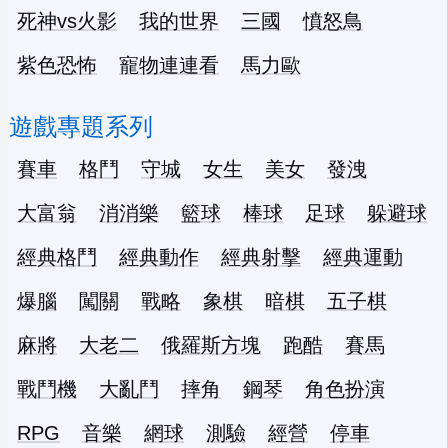
死神vs火影
我的世界
三國
憤怒鳥
紫色恐怖
寵物連連看
馬力歐
遊戲專題系列
賽車
格鬥
守城
女生
美女
發洩
大富翁
消消樂
籃球
棒球
足球
躲避球
經典格鬥
經典動作
經典射擊
經典運動
爆腦
闖關
戰略
象棋
暗棋
五子棋
麻將
大老二
俄羅斯方塊
跑酷
賽馬
戰鬥機
大亂鬥
摔角
鋼琴
角色扮演
RPG
音樂
網球
測驗
經營
停車