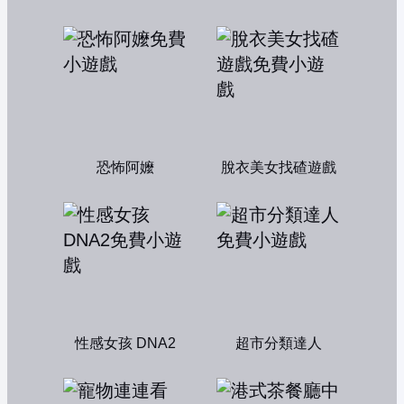
恐怖阿嬤
脫衣美女找碴遊戲
性感女孩 DNA2
超市分類達人