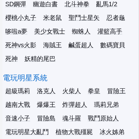
SD鋼彈
幽遊白書
北斗神拳
亂馬1/2
櫻桃小丸子
米老鼠
聖鬥士星矢
忍者龜
哆啦a夢
美少女戰士
蜘蛛人
灌籃高手
死神vs火影
海賊王
鹹蛋超人
數碼寶貝
死神
妖精的尾巴
電玩明星系統
超級瑪莉
洛克人
火柴人
拳皇
冒險王
越南大戰
爆爆王
炸彈超人
瑪莉兄弟
音速小子
冒險島
魂斗羅
戰鬥原始人
電玩明星大亂鬥
植物大戰殭屍
冰火姊弟