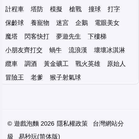
計程車
塔防
模擬
槍戰
撞球
打字
保齡球
養寵物
迷宮
企鵝
電眼美女
魔塔
閃客快打
夢遊先生
下樓梯
小朋友齊打交
蝸牛
流浪漢
壞壞冰淇淋
纜車
調酒
黃金礦工
戰火英雄
原始人
冒險王
老爹
猴子射氣球
©
遊戲泡麵
2026
隱私權政策
台灣網站分
級
易秒玩(简体版)