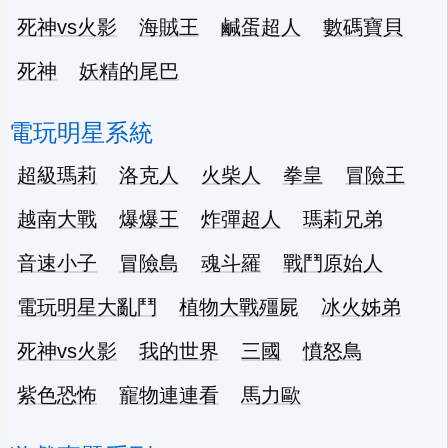
死神vs火影
海賊王
鹹蛋超人
數碼寶貝
死神
妖精的尾巴
電玩明星系統
超級瑪莉
洛克人
火柴人
拳皇
冒險王
越南大戰
爆爆王
炸彈超人
瑪莉兄弟
音速小子
冒險島
魂斗羅
戰鬥原始人
電玩明星大亂鬥
植物大戰殭屍
冰火姊弟
死神vs火影
我的世界
三國
憤怒鳥
紫色恐怖
寵物連連看
馬力歐