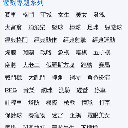
遊戲專題系列
賽車
格鬥
守城
女生
美女
發洩
大富翁
消消樂
籃球
棒球
足球
躲避球
經典格鬥
經典動作
經典射擊
經典運動
爆腦
闖關
戰略
象棋
暗棋
五子棋
麻將
大老二
俄羅斯方塊
跑酷
賽馬
戰鬥機
大亂鬥
摔角
鋼琴
角色扮演
RPG
音樂
網球
測驗
經營
停車
計程車
塔防
模擬
槍戰
撞球
打字
保齡球
養寵物
迷宮
企鵝
電眼美女
魔塔
閃客快打
夢遊先生
下樓梯