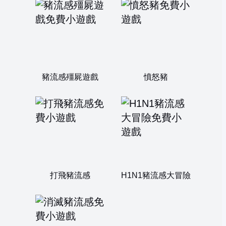
豬流感殭屍遊戲
憤怒豬
打飛豬流感
H1N1豬流感大冒險