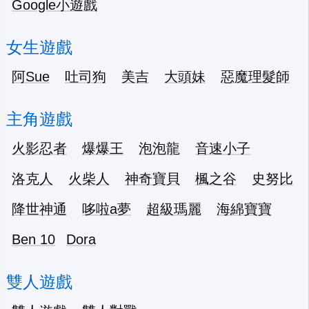
Google小遊戲
女生遊戲
阿Sue
吐司狗
美吉
大頭妹
惡魔理髮師
主角遊戲
火影忍者
爆爆王
泡泡龍
音速小子
洛克人
火柴人
神奇寶貝
楓之谷
史努比
降世神通
哆啦a夢
超級瑪麗
海綿寶寶
Ben 10
Dora
雙人遊戲