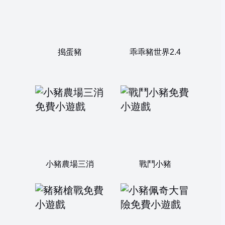
搗蛋豬
乖乖豬世界2.4
小豬農場三消
戰鬥小豬