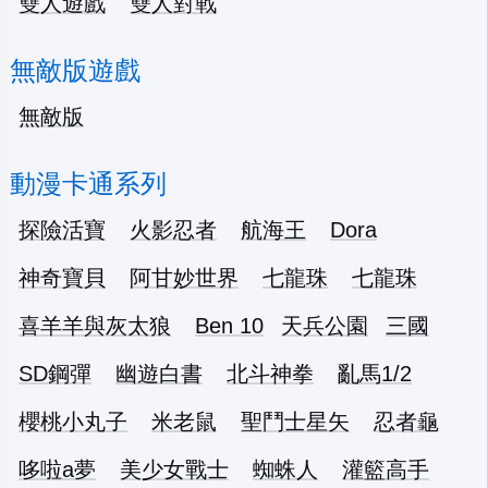
雙人遊戲
雙人對戰
無敵版遊戲
無敵版
動漫卡通系列
探險活寶
火影忍者
航海王
Dora
神奇寶貝
阿甘妙世界
七龍珠
七龍珠
喜羊羊與灰太狼
Ben 10
天兵公園
三國
SD鋼彈
幽遊白書
北斗神拳
亂馬1/2
櫻桃小丸子
米老鼠
聖鬥士星矢
忍者龜
哆啦a夢
美少女戰士
蜘蛛人
灌籃高手