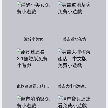
灌醉小美女
美吉道地茶坊
寵物連連看3.1無敵版
美吉大排檔海產店：中文版