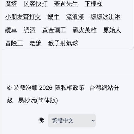
魔塔
閃客快打
夢遊先生
下樓梯
小朋友齊打交
蝸牛
流浪漢
壞壞冰淇淋
纜車
調酒
黃金礦工
戰火英雄
原始人
冒險王
老爹
猴子射氣球
©
遊戲泡麵
2026
隱私權政策
台灣網站分
級
易秒玩(简体版)
🌍