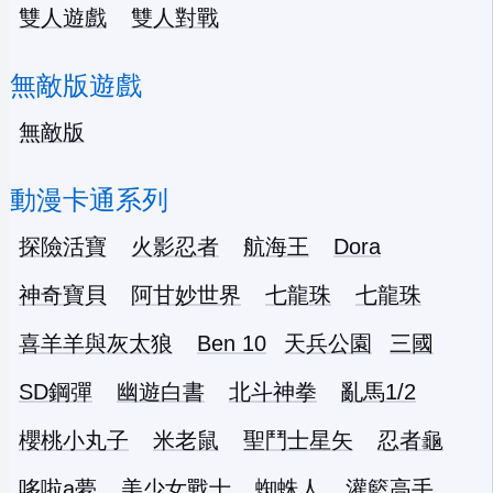
雙人遊戲
雙人對戰
無敵版遊戲
無敵版
動漫卡通系列
探險活寶
火影忍者
航海王
Dora
神奇寶貝
阿甘妙世界
七龍珠
七龍珠
喜羊羊與灰太狼
Ben 10
天兵公園
三國
SD鋼彈
幽遊白書
北斗神拳
亂馬1/2
櫻桃小丸子
米老鼠
聖鬥士星矢
忍者龜
哆啦a夢
美少女戰士
蜘蛛人
灌籃高手