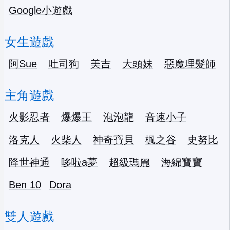
Google小遊戲
女生遊戲
阿Sue
吐司狗
美吉
大頭妹
惡魔理髮師
主角遊戲
火影忍者
爆爆王
泡泡龍
音速小子
洛克人
火柴人
神奇寶貝
楓之谷
史努比
降世神通
哆啦a夢
超級瑪麗
海綿寶寶
Ben 10
Dora
雙人遊戲