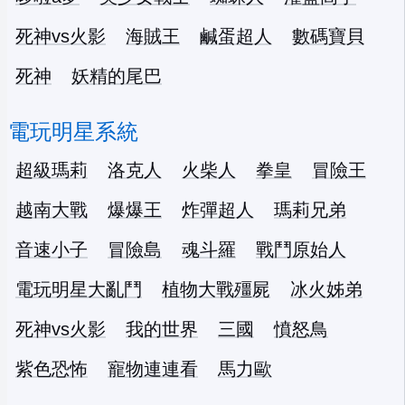
死神vs火影
海賊王
鹹蛋超人
數碼寶貝
死神
妖精的尾巴
電玩明星系統
超級瑪莉
洛克人
火柴人
拳皇
冒險王
越南大戰
爆爆王
炸彈超人
瑪莉兄弟
音速小子
冒險島
魂斗羅
戰鬥原始人
電玩明星大亂鬥
植物大戰殭屍
冰火姊弟
死神vs火影
我的世界
三國
憤怒鳥
紫色恐怖
寵物連連看
馬力歐