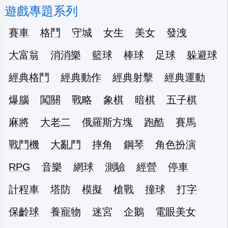
遊戲專題系列
賽車
格鬥
守城
女生
美女
發洩
大富翁
消消樂
籃球
棒球
足球
躲避球
經典格鬥
經典動作
經典射擊
經典運動
爆腦
闖關
戰略
象棋
暗棋
五子棋
麻將
大老二
俄羅斯方塊
跑酷
賽馬
戰鬥機
大亂鬥
摔角
鋼琴
角色扮演
RPG
音樂
網球
測驗
經營
停車
計程車
塔防
模擬
槍戰
撞球
打字
保齡球
養寵物
迷宮
企鵝
電眼美女