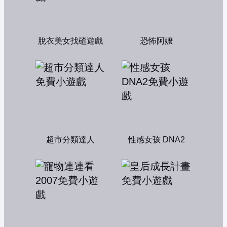
脫衣美女找碴遊戲
恐怖阿嬤
超市分類達人
性感女孩 DNA2