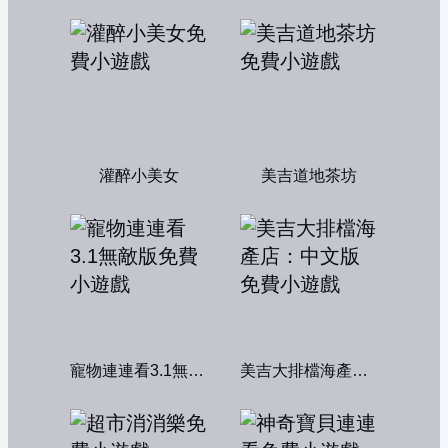
灌醉小美女
美吉道地茶坊
寵物連連看3.1無敵版
美吉大排檔海產店：中文版