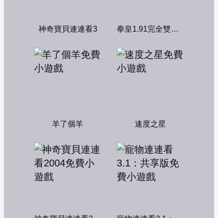
神奇寶貝連連看3
拳皇1.91完全雙人版
羊了個羊
速度之星