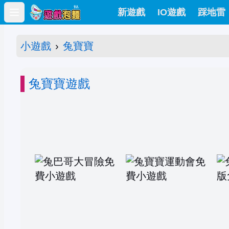
新遊戲
IO遊戲
踩地雷
Open main menu
小遊戲
›
兔寶寶
兔寶寶遊戲