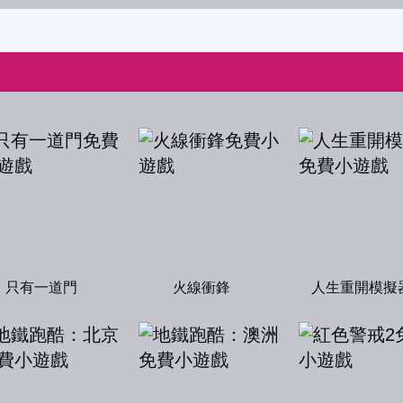
只有一道門
火線衝鋒
人生重開模擬