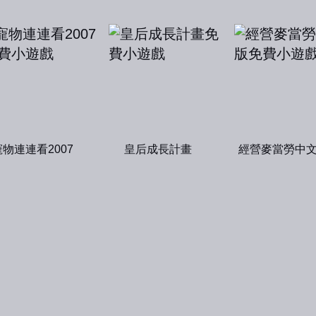
寵物連連看2007
皇后成長計畫
經營麥當勞中