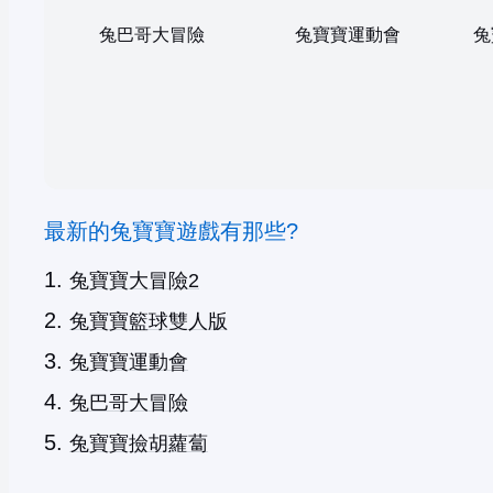
兔巴哥大冒險
兔寶寶運動會
兔
最新的兔寶寶遊戲有那些?
兔寶寶大冒險2
兔寶寶籃球雙人版
兔寶寶運動會
兔巴哥大冒險
兔寶寶撿胡蘿蔔