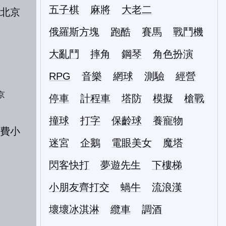
五子棋
麻將
大老二
俄羅斯方塊
跑酷
賽馬
戰鬥機
大亂鬥
摔角
鋼琴
角色扮演
RPG
音樂
網球
測驗
經營
京
停車
計程車
塔防
模擬
槍戰
撞球
打字
保齡球
養寵物
迷宮
企鵝
電眼美女
魔塔
閃客快打
夢遊先生
下樓梯
小朋友齊打交
蝸牛
流浪漢
壞壞冰淇淋
纜車
調酒