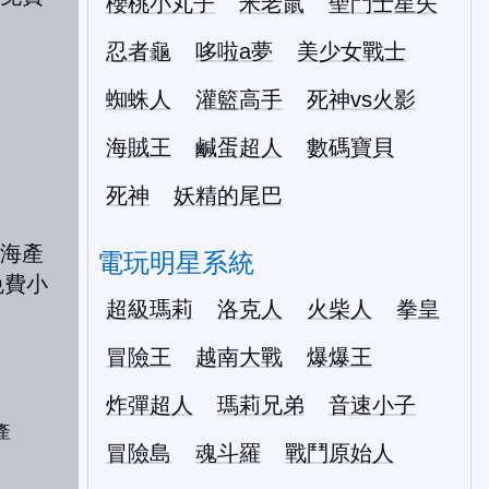
櫻桃小丸子
米老鼠
聖鬥士星矢
忍者龜
哆啦a夢
美少女戰士
蜘蛛人
灌籃高手
死神vs火影
海賊王
鹹蛋超人
數碼寶貝
死神
妖精的尾巴
電玩明星系統
超級瑪莉
洛克人
火柴人
拳皇
冒險王
越南大戰
爆爆王
炸彈超人
瑪莉兄弟
音速小子
產
冒險島
魂斗羅
戰鬥原始人