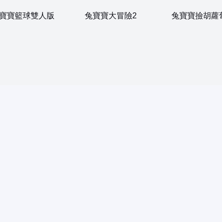
寶寶籃球雙人版
兔寶寶大冒險2
兔寶寶撿胡蘿