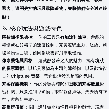
乘客，避開失控的玩具狀障礙物，並將他們安全送達終
點！
🔪 核心玩法與遊戲特色
兩按鈕極限操控：
你的工具只有
加速
和
煞車
。遊戲的
精髓就在於精準的速度控制，完美駕馭重力、迴旋、斜
坡等物理曲線，如同駕駛雲霄飛車般優雅。
像素藝術與風格：
遊戲散發著迷人的魅力，擁有
塊狀
的像素藝術
、以玩具動物為主題的障礙物，以及歡快復
古的
Chiptune 音樂
，營造出活潑又易讀的氛圍。
乘客保護機制：
你的分數與
時間
和
拯救的乘客數量
緊
密相關。只要撞到障礙物，乘客就會掉落。失去所有乘
客，遊戲即告結束。
高重玩價值：
關卡設計短小精悍且極具挑戰性。玩家