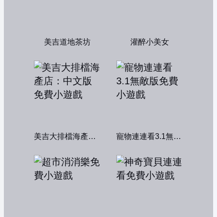
美吉道地茶坊
灌醉小美女
美吉大排檔海產店：中文版
寵物連連看3.1無敵版