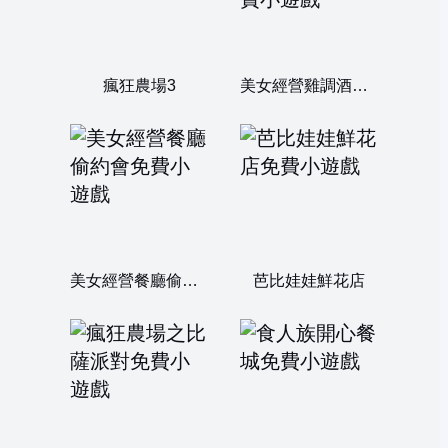
瘋狂農場3
美女經營雞調酒吧_中文版
美女經營餐廳偷約會
芭比娃娃鮮花店