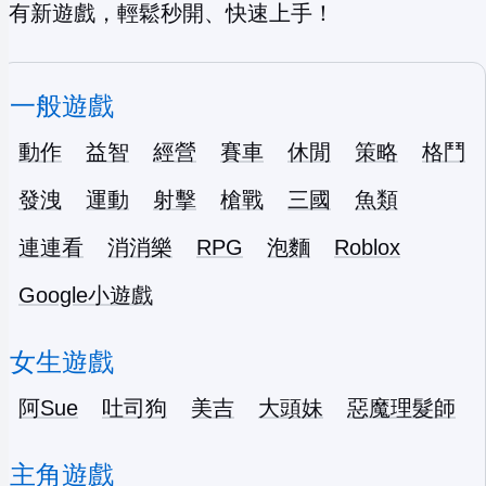
有新遊戲，輕鬆秒開、快速上手！
一般遊戲
動作
益智
經營
賽車
休閒
策略
格鬥
發洩
運動
射擊
槍戰
三國
魚類
連連看
消消樂
RPG
泡麵
Roblox
Google小遊戲
女生遊戲
阿Sue
吐司狗
美吉
大頭妹
惡魔理髮師
主角遊戲