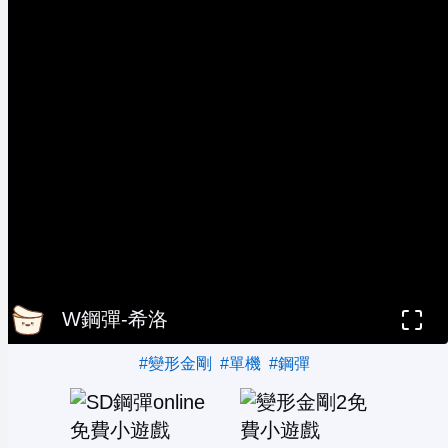
W鋼彈-希洛
#變形金剛
#單機
#鋼彈