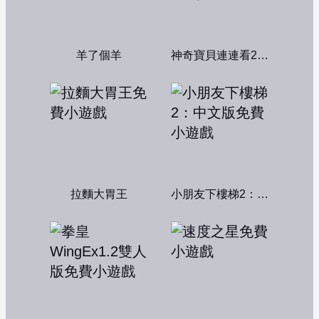
羊了個羊
神奇寶貝連連看2004
拉麵大胃王
小朋友下樓梯2：中文版