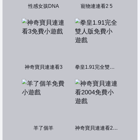
性感女孩DNA
寵物連連看2 5
神奇寶貝連連看3
拳皇1.91完全雙人版
羊了個羊
神奇寶貝連連看2004