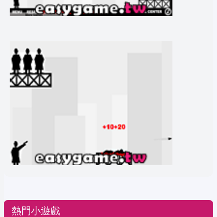
熱門小遊戲