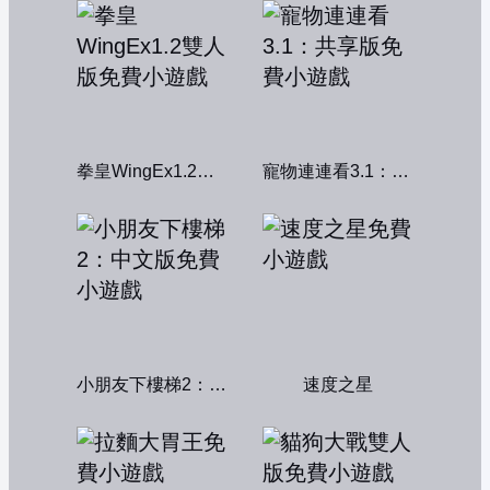
拳皇WingEx1.2雙人版
寵物連連看3.1：共享版
小朋友下樓梯2：中文版
速度之星