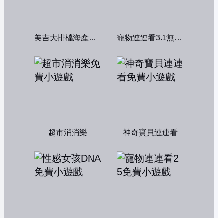
美吉大排檔海產店：中文版
寵物連連看3.1無敵版
超市消消樂
神奇寶貝連連看