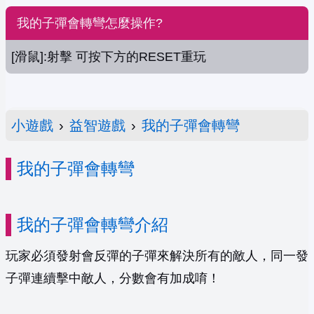
我的子彈會轉彎怎麼操作?
[滑鼠]:射擊 可按下方的RESET重玩
小遊戲
›
益智遊戲
›
我的子彈會轉彎
我的子彈會轉彎
我的子彈會轉彎介紹
玩家必須發射會反彈的子彈來解決所有的敵人，同一發
子彈連續擊中敵人，分數會有加成唷！