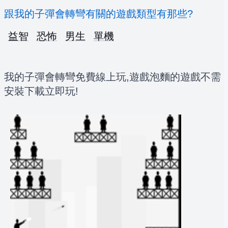
跟我的子彈會轉彎有關的遊戲類型有那些?
益智
恐怖
男生
單機
我的子彈會轉彎免費線上玩,遊戲泡麵的遊戲不需
安裝下載立即玩!