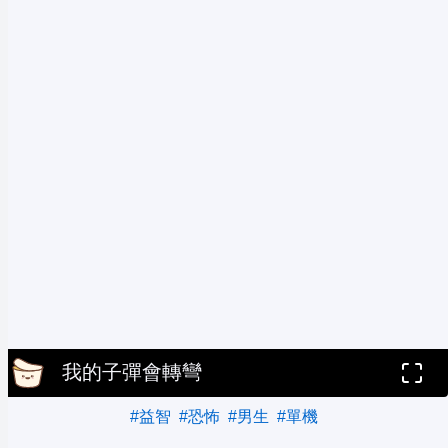
我的子彈會轉彎
#益智
#恐怖
#男生
#單機