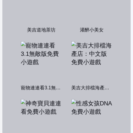
美吉道地茶坊
灌醉小美女
寵物連連看3.1無敵版
美吉大排檔海產店：中文版