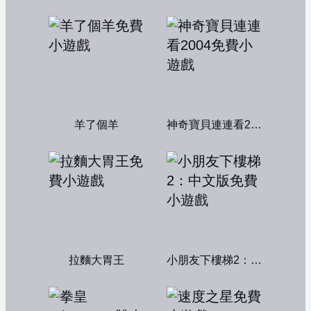
羊了個羊
神奇寶貝連連看2004
拉麵大胃王
小朋友下樓梯2：中文版