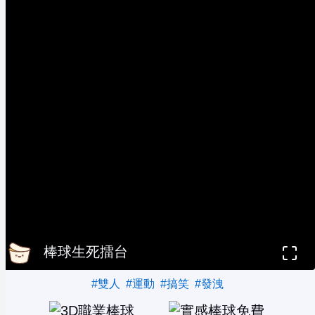
棒球生死擂台
#雙人
#運動
#搞笑
#發洩