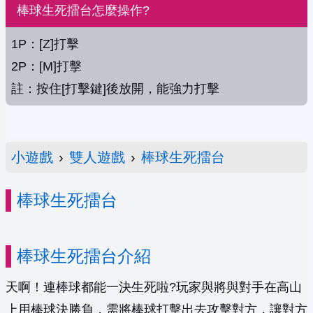
棒球生死擂台怎麼操作?
1P：[Z]打擊
2P：[M]打擊
註：按住[打擊鍵]後放開，能強力打擊
小遊戲
›
雙人遊戲
›
棒球生死擂台
棒球生死擂台
棒球生死擂台介紹
天啊！連棒球都能一決生死啦?玩家與將與對手在高山
上用棒球決勝負，需將棒球打擊出去攻擊對方，讓對方