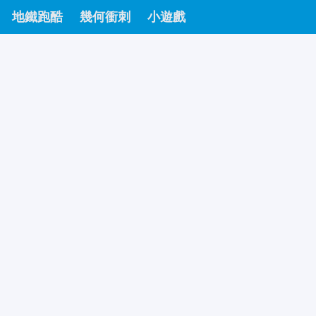
地鐵跑酷
幾何衝刺
小遊戲