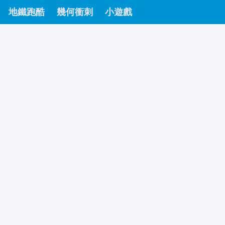
地鐵跑酷
幾何衝刺
小遊戲