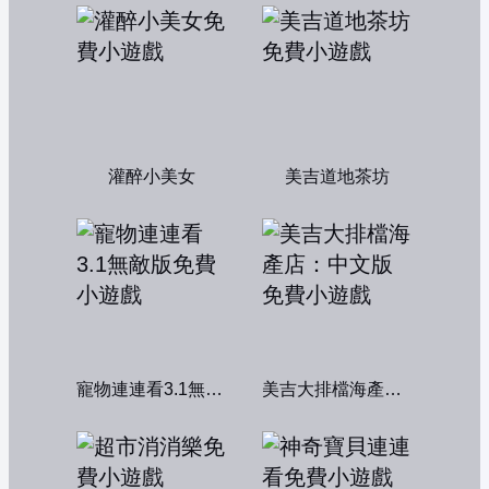
灌醉小美女
美吉道地茶坊
寵物連連看3.1無敵版
美吉大排檔海產店：中文版