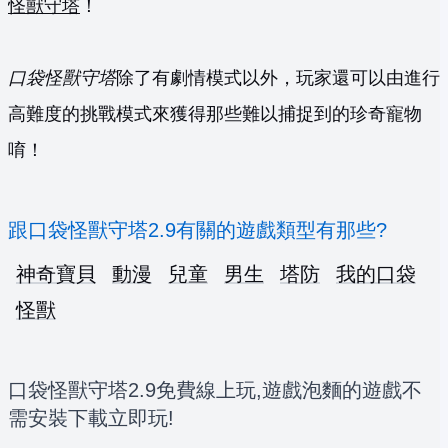
怪獸守塔
！
口袋怪獸守塔
除了有劇情模式以外，玩家還可以由進行
高難度的挑戰模式來獲得那些難以捕捉到的珍奇寵物
唷！
跟口袋怪獸守塔2.9有關的遊戲類型有那些?
神奇寶貝
動漫
兒童
男生
塔防
我的口袋
怪獸
口袋怪獸守塔2.9免費線上玩,遊戲泡麵的遊戲不
需安裝下載立即玩!