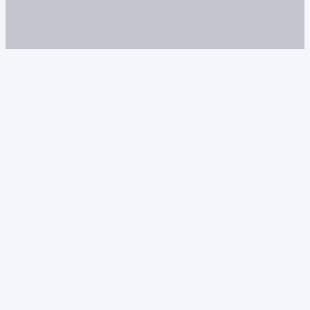
大阪章魚燒2
地鐵跑酷：北京
搞怪碰碰球
脫衣美女找碴遊戲