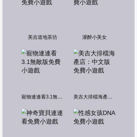
美吉道地茶坊
灌醉小美女
寵物連連看3.1無敵版
美吉大排檔海產店：中文版