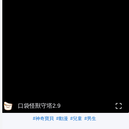
口袋怪獸守塔2.9
#神奇寶貝
#動漫
#兒童
#男生