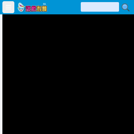
Open main menu