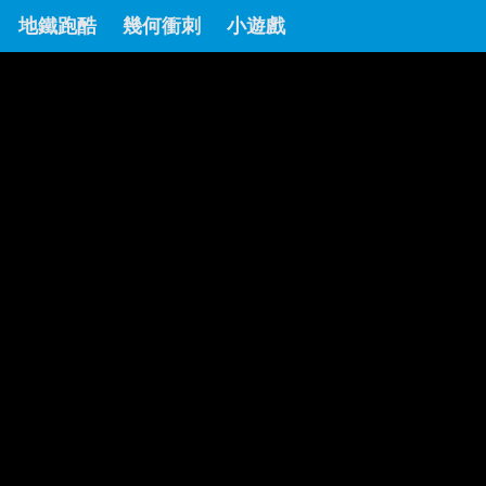
地鐵跑酷
幾何衝刺
小遊戲