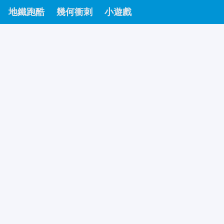
地鐵跑酷
幾何衝刺
小遊戲