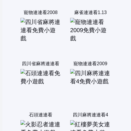
寵物連連看2008
麻雀連連看1.13
四川省麻將連連看
寵物連連看2009
石頭連連看
四川麻將連連看4