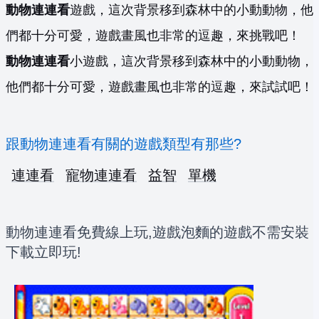
動物連連看
遊戲，這次背景移到森林中的小動動物，他
們都十分可愛，遊戲畫風也非常的逗趣，來挑戰吧！
動物連連看
小遊戲，這次背景移到森林中的小動動物，
他們都十分可愛，遊戲畫風也非常的逗趣，來試試吧！
跟動物連連看有關的遊戲類型有那些?
連連看
寵物連連看
益智
單機
動物連連看免費線上玩,遊戲泡麵的遊戲不需安裝
下載立即玩!