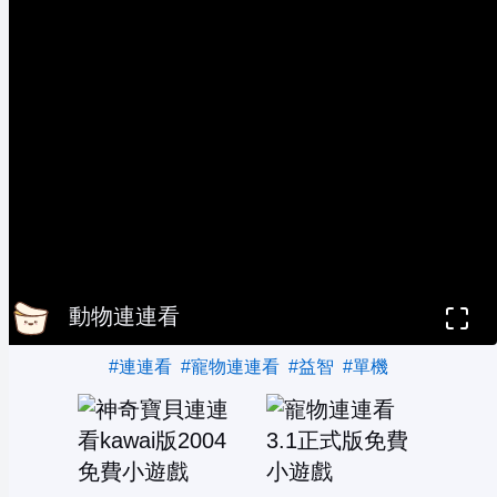
動物連連看
#連連看
#寵物連連看
#益智
#單機