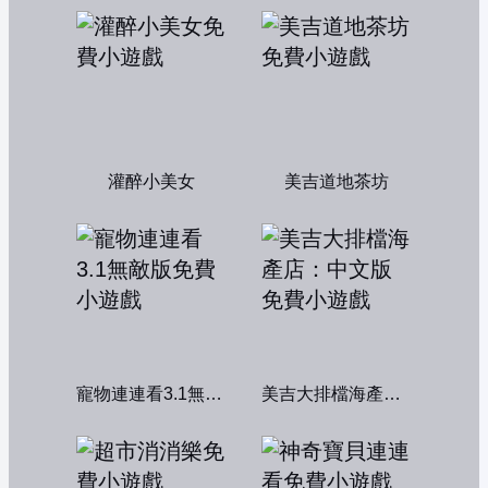
灌醉小美女
美吉道地茶坊
寵物連連看3.1無敵版
美吉大排檔海產店：中文版