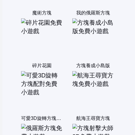
魔術方塊
我的俄羅斯方塊
碎片花園
方塊養成小島版
可愛3D旋轉方塊配對
航海王尋寶方塊