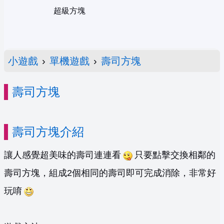
超級方塊
小遊戲
›
單機遊戲
›
壽司方塊
壽司方塊
壽司方塊介紹
讓人感覺超美味的壽司連連看
只要點擊交換相鄰的
壽司方塊，組成2個相同的壽司即可完成消除，非常好
玩唷