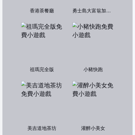
香港茶餐廳
勇士島大富翁加強版
祖瑪完全版
小豬快跑
美吉道地茶坊
灌醉小美女