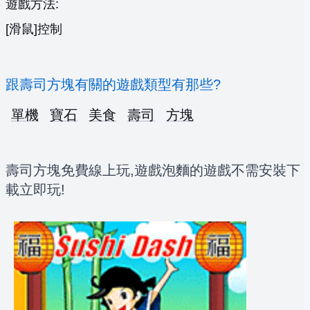
遊戲方法:
[滑鼠]控制
跟壽司方塊有關的遊戲類型有那些?
單機
寶石
美食
壽司
方塊
壽司方塊免費線上玩,遊戲泡麵的遊戲不需安裝下
載立即玩!