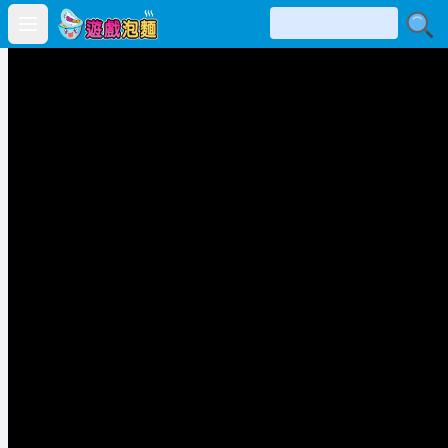
Open main menu