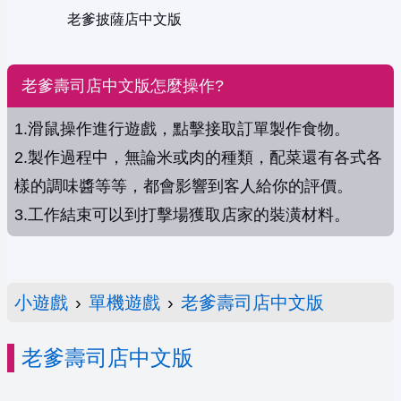
老爹披薩店中文版
老爹壽司店中文版怎麼操作?
1.滑鼠操作進行遊戲，點擊接取訂單製作食物。
2.製作過程中，無論米或肉的種類，配菜還有各式各
樣的調味醬等等，都會影響到客人給你的評價。
3.工作結束可以到打擊場獲取店家的裝潢材料。
小遊戲
›
單機遊戲
›
老爹壽司店中文版
老爹壽司店中文版