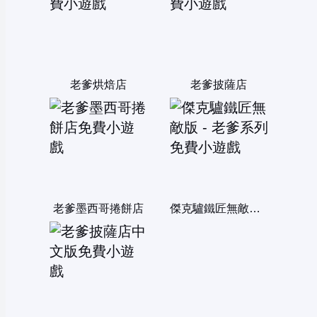
老爹烘焙店
老爹披薩店
老爹墨西哥捲餅店
傑克驢鐵匠無敵版 - 老爹系列