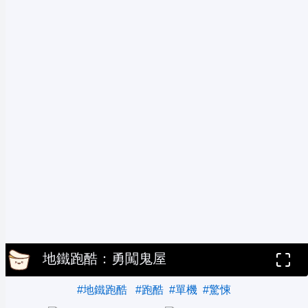
地鐵跑酷：勇闖鬼屋
#地鐵跑酷
#跑酷
#單機
#驚悚