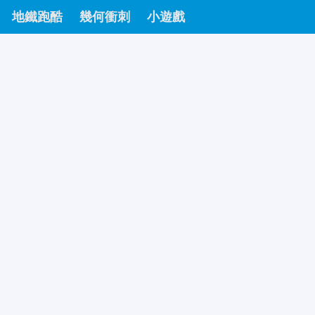
地鐵跑酷
幾何衝刺
小遊戲