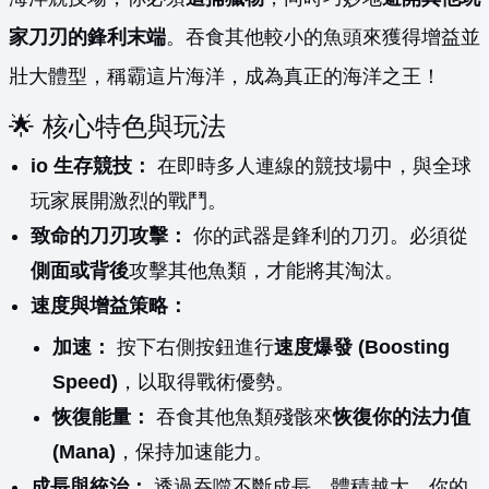
家刀刃的鋒利末端
。吞食其他較小的魚頭來獲得增益並
壯大體型，稱霸這片海洋，成為真正的海洋之王！
🌟 核心特色與玩法
io 生存競技：
在即時多人連線的競技場中，與全球
玩家展開激烈的戰鬥。
致命的刀刃攻擊：
你的武器是鋒利的刀刃。必須從
側面或背後
攻擊其他魚類，才能將其淘汰。
速度與增益策略：
加速：
按下右側按鈕進行
速度爆發 (Boosting
Speed)
，以取得戰術優勢。
恢復能量：
吞食其他魚類殘骸來
恢復你的法力值
(Mana)
，保持加速能力。
成長與統治：
透過吞噬不斷成長，體積越大，你的