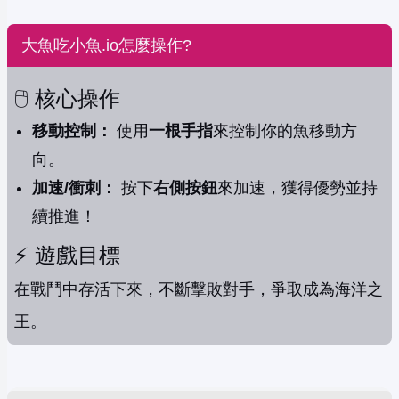
大魚吃小魚.io怎麼操作?
🖱️ 核心操作
移動控制：
使用
一根手指
來控制你的魚移動方
向。
加速/衝刺：
按下
右側按鈕
來加速，獲得優勢並持
續推進！
⚡️ 遊戲目標
在戰鬥中存活下來，不斷擊敗對手，爭取成為海洋之
王。