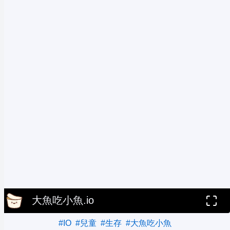
大魚吃小魚.io
#IO
#兒童
#生存
#大魚吃小魚