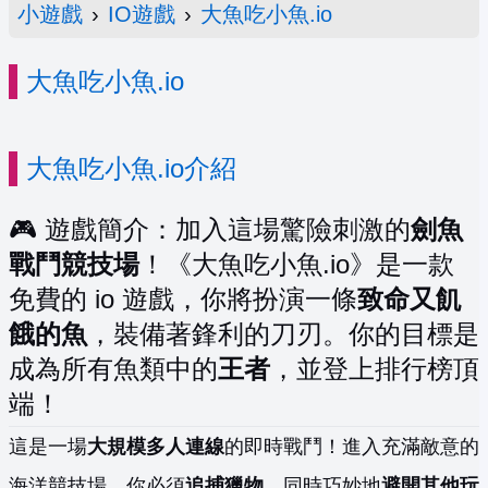
小遊戲
›
IO遊戲
›
大魚吃小魚.io
大魚吃小魚.io
大魚吃小魚.io介紹
🎮 遊戲簡介：加入這場驚險刺激的
劍魚
戰鬥競技場
！《大魚吃小魚.io》是一款
免費的 io 遊戲，你將扮演一條
致命又飢
餓的魚
，裝備著鋒利的刀刃。你的目標是
成為所有魚類中的
王者
，並登上排行榜頂
端！
這是一場
大規模多人連線
的即時戰鬥！進入充滿敵意的
海洋競技場，你必須
追捕獵物
，同時巧妙地
避開其他玩