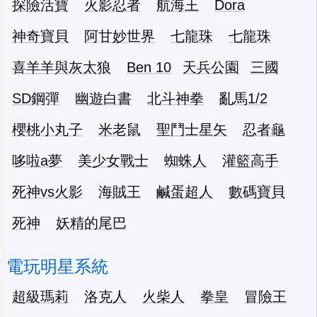
探險活寶
火影忍者
航海王
Dora
神奇寶貝
阿甘妙世界
七龍珠
七龍珠
喜羊羊與灰太狼
Ben 10
天兵公園
三國
SD鋼彈
幽遊白書
北斗神拳
亂馬1/2
櫻桃小丸子
米老鼠
聖鬥士星矢
忍者龜
哆啦a夢
美少女戰士
蜘蛛人
灌籃高手
死神vs火影
海賊王
鹹蛋超人
數碼寶貝
死神
妖精的尾巴
電玩明星系統
超級瑪莉
洛克人
火柴人
拳皇
冒險王