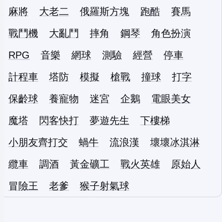
麻將
大老二
俄羅斯方塊
跑酷
賽馬
戰鬥機
大亂鬥
摔角
鋼琴
角色扮演
RPG
音樂
網球
測驗
經營
停車
計程車
塔防
模擬
槍戰
撞球
打字
保齡球
養寵物
迷宮
企鵝
電眼美女
魔塔
閃客快打
夢遊先生
下樓梯
小朋友齊打交
蝸牛
流浪漢
壞壞冰淇淋
纜車
調酒
黃金礦工
戰火英雄
原始人
冒險王
老爹
猴子射氣球