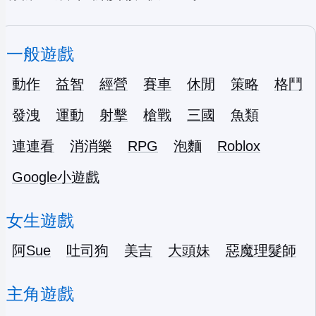
一般遊戲
動作
益智
經營
賽車
休閒
策略
格鬥
發洩
運動
射擊
槍戰
三國
魚類
連連看
消消樂
RPG
泡麵
Roblox
Google小遊戲
女生遊戲
阿Sue
吐司狗
美吉
大頭妹
惡魔理髮師
主角遊戲