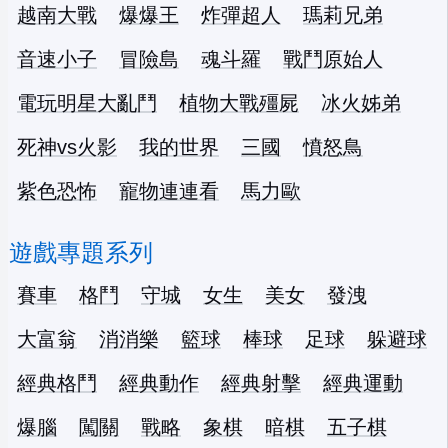
越南大戰
爆爆王
炸彈超人
瑪莉兄弟
音速小子
冒險島
魂斗羅
戰鬥原始人
電玩明星大亂鬥
植物大戰殭屍
冰火姊弟
死神vs火影
我的世界
三國
憤怒鳥
紫色恐怖
寵物連連看
馬力歐
遊戲專題系列
賽車
格鬥
守城
女生
美女
發洩
大富翁
消消樂
籃球
棒球
足球
躲避球
經典格鬥
經典動作
經典射擊
經典運動
爆腦
闖關
戰略
象棋
暗棋
五子棋