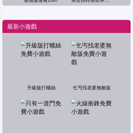
寵物連連看2007
美吉招待朋友串門子
最新小遊戲
升級版打螺絲
乞丐找老婆無敵版