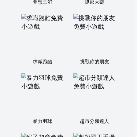
夢想三消
抓那大鵝
求職跑酷
挑戰你的朋友
暴力羽球
超市分類達人