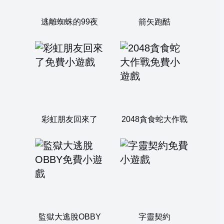
逃離蜘蛛的99夜
箭矢跑酷
彩虹朋友回來了
2048貪食蛇大作戰
監獄大逃脫OBBY
字靈契約