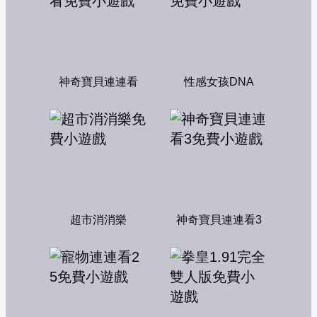
神奇寶貝連連看
性感女孩DNA
超市消消樂
神奇寶貝連連看3