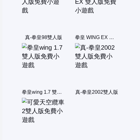
真-拳皇98雙人版
拳皇 WING EX 雙人版
拳皇wing 1.7 雙人版
真-拳皇2002雙人版