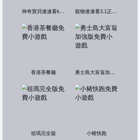
神奇寶貝連連看kawai版2004
寵物連連看3.1正式版
香港茶餐廳
勇士島大富翁加強版
祖瑪完全版
小豬快跑