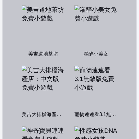
美吉道地茶坊
灌醉小美女
美吉大排檔海產店：中文版
寵物連連看3.1無敵版