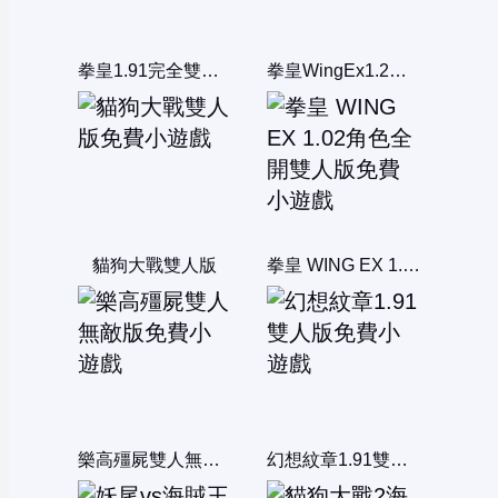
拳皇1.91完全雙人版
拳皇WingEx1.2雙人版
貓狗大戰雙人版
拳皇 WING EX 1.02角色全開雙人版
樂高殭屍雙人無敵版
幻想紋章1.91雙人版