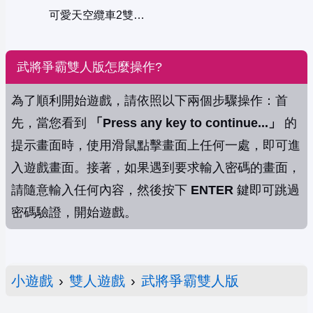
可愛天空纜車2雙人版
武將爭霸雙人版怎麼操作?
為了順利開始遊戲，請依照以下兩個步驟操作：首
先，當您看到
「Press any key to continue...」
的
提示畫面時，使用滑鼠點擊畫面上任何一處，即可進
入遊戲畫面。接著，如果遇到要求輸入密碼的畫面，
請隨意輸入任何內容，然後按下
ENTER
鍵即可跳過
密碼驗證，開始遊戲。
小遊戲
›
雙人遊戲
›
武將爭霸雙人版