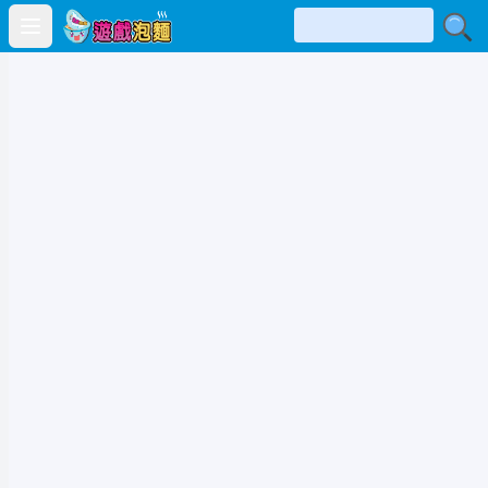
Open main menu