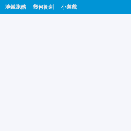
地鐵跑酷
幾何衝刺
小遊戲