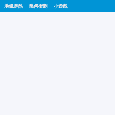
地鐵跑酷
幾何衝刺
小遊戲