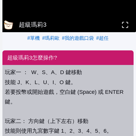
超級瑪莉3
#單機
#瑪莉歐
#我的遊戲口袋
#超任
超級瑪莉3怎麼操作?
玩家一 ： W、S、A、D 鍵移動
技能 J、K、L、U、I、O 鍵。
若要投幣或開始遊戲，空白鍵 (Space) 或 ENTER
鍵。
玩家二： 方向鍵（上下左右）移動
技能則使用九宮數字鍵 1、2、3、4、5、6。