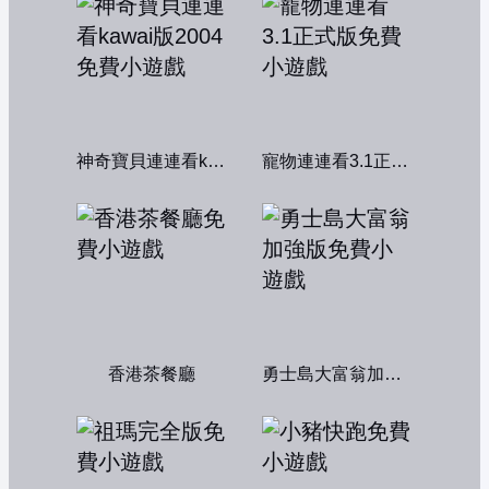
神奇寶貝連連看kawai版2004
寵物連連看3.1正式版
香港茶餐廳
勇士島大富翁加強版