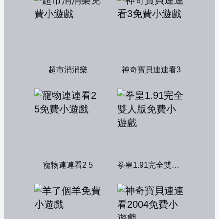
超市消消樂
神奇寶貝連連看3
寵物連連看2 5
拳皇1.91完全雙人版