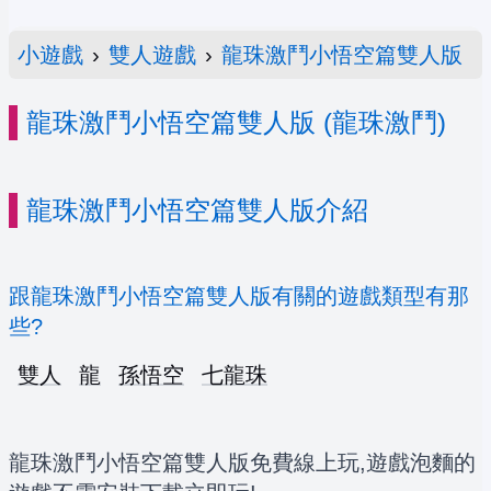
小遊戲
›
雙人遊戲
›
龍珠激鬥小悟空篇雙人版
龍珠激鬥小悟空篇雙人版 (龍珠激鬥)
龍珠激鬥小悟空篇雙人版介紹
跟龍珠激鬥小悟空篇雙人版有關的遊戲類型有那
些?
雙人
龍
孫悟空
七龍珠
龍珠激鬥小悟空篇雙人版免費線上玩,遊戲泡麵的