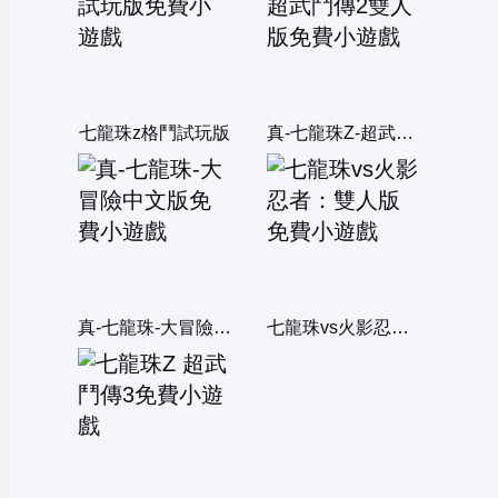
七龍珠z格鬥試玩版
真-七龍珠Z-超武鬥傳2雙人版
真-七龍珠-大冒險中文版
七龍珠vs火影忍者：雙人版