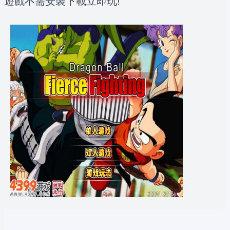
遊戲不需安裝下載立即玩!