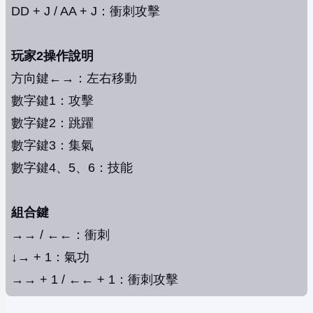
DD + J / AA + J：衝刺攻擊
玩家2操作說明
方向鍵←→：左右移動
數字鍵1：攻擊
數字鍵2：跳躍
數字鍵3：集氣
數字鍵4、5、6：技能
組合鍵
→→ / ←←：衝刺
↓→ + 1：氣功
→→ + 1 / ←← + 1：衝刺攻擊