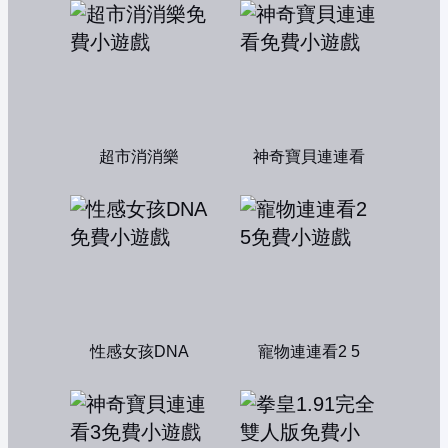
超市消消樂
神奇寶貝連連看
性感女孩DNA
寵物連連看2 5