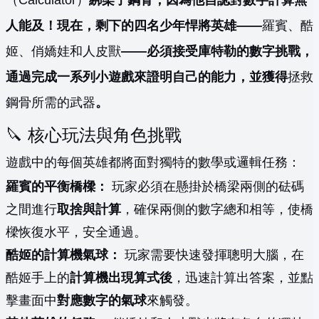
人能及！現在，剩下的四名少年悍將英雄——
羅賓、酷
姬、俏嬌娃和人皮獸
——必須接受庫特勒的數字挑戰，
通過完成一系列小遊戲來證明自己的能力，並獲得
拯救
鋼骨所需的武器
。
🔪 核心玩法與角色挑戰
遊戲中的每個英雄都將面對獨特的數學或邏輯任務：
羅賓的平衡橋樑：
玩家必須在懸掛於橋梁兩側的砝碼
之間進行
取捨與計算
，確保兩側的數字總和相等，使橋
樑恢復水平，安全通過。
酷姬的計算機氣球：
玩家需要快速發揮聰明大腦，在
酷姬手上的
計算機出現算式後
，迅速計算出答案，並點
擊畫面中
對應數字的氣球
來觸發。