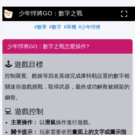
少年悍將GO：數字之戰
#數學
#數字
#單機
#少年悍將
少年悍將GO：數字之戰怎麼操作?
🕹️ 遊戲目標
控制羅賓、酷姬等四名英雄完成庫特勒設置的數字相
關迷你遊戲挑戰，取得武器，最終成功解救被綁架的
鋼骨。
💻 遊戲控制
主要操作：
以
滑鼠
操作進行遊戲。
關卡提示：
玩家需要依照
畫面上的文字或圖示指