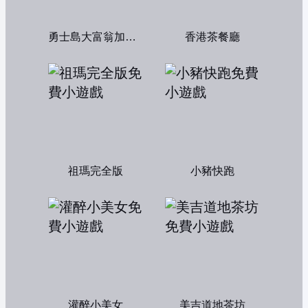
勇士島大富翁加強版
香港茶餐廳
祖瑪完全版
小豬快跑
灌醉小美女
美吉道地茶坊