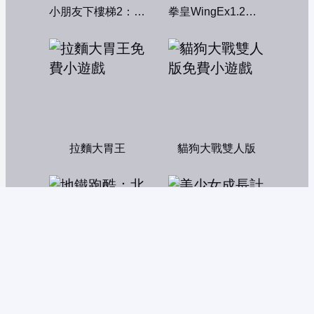
小朋友下樓梯2：中文版
拳皇WingEx1.2雙人版
拉麵大胃王
貓狗大戰雙人版
地鐵跑酷：北京
美少女成長計劃5.2中文版