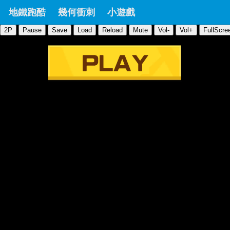
地鐵跑酷
幾何衝刺
小遊戲