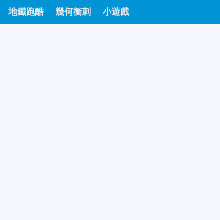
地鐵跑酷
幾何衝刺
小遊戲