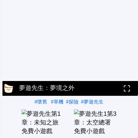
夢遊先生：夢境之外
#懷舊
#單機
#探險
#夢遊先生