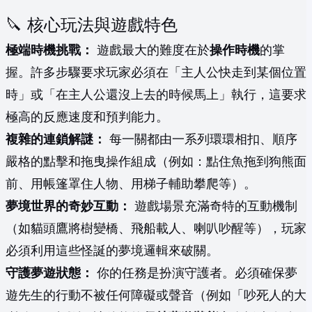
🔪 核心玩法與遊戲特色
極端時機挑戰：
遊戲最大的難度在於
操作時機
的掌
握。許多步驟要求玩家必須在「主人公快走到某個位置
時」或「在主人公還沒上去的時候馬上」執行，這要求
極高的反應速度和預判能力。
複雜的連鎖解謎：
每一關都由一系列環環相扣、順序
嚴格的點擊和拖曳操作組成（例如：點住魚拖到狗熊面
前、用帳篷罩住人物、用梯子輔助攀爬等）。
夢境世界的奇妙互動：
遊戲場景充滿奇特的互動機制
（如貓頭鷹將樹變橋、飛船載人、喇叭吵醒等），玩家
必須利用這些怪誕的夢境邏輯來破關。
守護夢遊狀態：
你的任務是扮演守護者。必須確保夢
遊先生的行動不被任何障礙或聲音（例如「吵死人的大