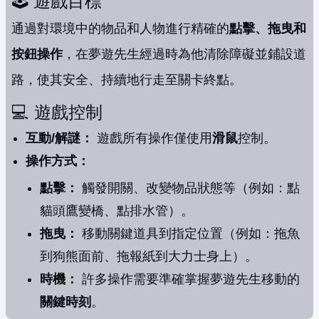
🕹️ 遊戲目標
通過對環境中的物品和人物進行精確的
點擊、拖曳和
按鈕操作
，在夢遊先生經過時為他清除障礙並鋪設道
路，使其安全、持續地行走至關卡終點。
💻 遊戲控制
互動/解謎：
遊戲所有操作僅使用
滑鼠
控制。
操作方式：
點擊：
觸發開關、改變物品狀態等（例如：點
貓頭鷹變橋、點排水管）。
拖曳：
移動關鍵道具到指定位置（例如：拖魚
到狗熊面前、拖報紙到大力士身上）。
時機：
許多操作需要準確掌握夢遊先生移動的
關鍵時刻
。