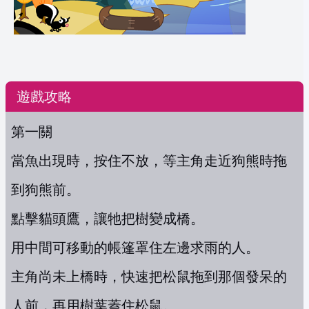
遊戲攻略
第一關
當魚出現時，按住不放，等主角走近狗熊時拖
到狗熊前。
點擊貓頭鷹，讓牠把樹變成橋。
用中間可移動的帳篷罩住左邊求雨的人。
主角尚未上橋時，快速把松鼠拖到那個發呆的
人前，再用樹葉蓋住松鼠。