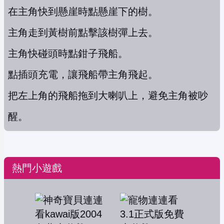
在主角快到懸崖時點懸崖下的樹。
主角走到黃樹前點擊該樹彈上去。
主角快碰頭時點鉗子飛船。
點插頭充電，讓飛船帶主角飛起。
把左上角的飛船拖到大喇叭上，避免主角被吵
醒。
熱門小遊戲