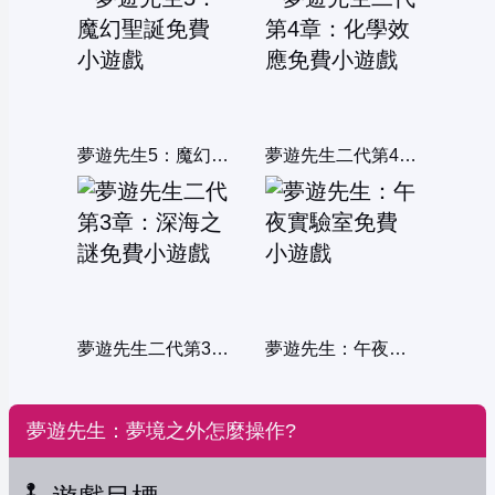
夢遊先生5：魔幻聖誕
夢遊先生二代第4章：化學效應
夢遊先生二代第3章：深海之謎
夢遊先生：午夜實驗室
夢遊先生：夢境之外怎麼操作?