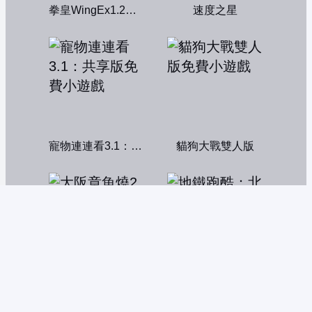
拳皇WingEx1.2雙人版
速度之星
寵物連連看3.1：共享版
貓狗大戰雙人版
大阪章魚燒2
地鐵跑酷：北京