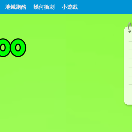
地鐵跑酷
幾何衝刺
小遊戲