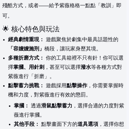
殘酷方式，或者——給予紫薇格格一點點「教訓」即
可。
🌟 核心特色與玩法
經典劇情重現：
遊戲聚焦於劇集中最具話題性的
「容嬤嬤施刑」
橋段，讓玩家身歷其境。
多種折磨方式：
你的工具箱裡不只有針！你可以選
擇
掌摑、用針刺
，甚至可以選擇
潑水
等各種方式對
紫薇進行「折磨」。
點擊蓄力挑戰：
遊戲採用
點擊操作
，你需要掌握時
機和力度，對紫薇進行有效的懲罰。
掌摑：
透過
滑鼠點擊蓄力
，選擇合適的力度對紫
薇進行掌摑。
其他手段：
點擊畫面下方的
道具選項
，選擇你想