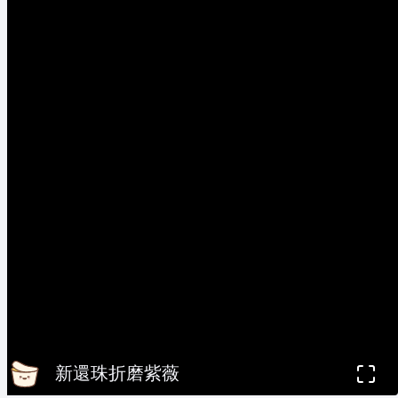
新還珠折磨紫薇