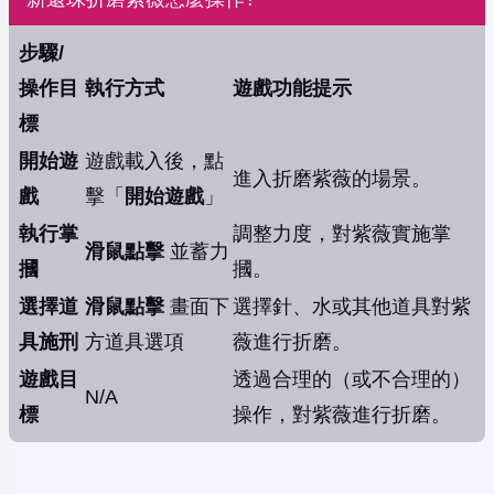
步驟/
操作目
執行方式
遊戲功能提示
標
開始遊
遊戲載入後，點
進入折磨紫薇的場景。
戲
擊「
開始遊戲
」
執行掌
調整力度，對紫薇實施掌
滑鼠點擊
並蓄力
摑
摑。
選擇道
滑鼠點擊
畫面下
選擇針、水或其他道具對紫
具施刑
方道具選項
薇進行折磨。
遊戲目
透過合理的（或不合理的）
N/A
標
操作，對紫薇進行折磨。