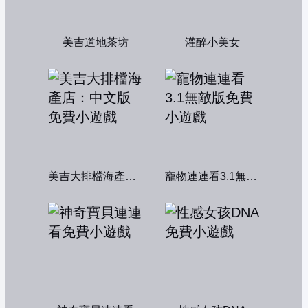
美吉道地茶坊
灌醉小美女
美吉大排檔海產店：中文版
寵物連連看3.1無敵版